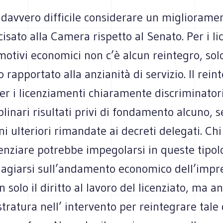
dav­vero dif­fi­cile con­si­de­rare un miglio­ra­
ci­sato alla Camera rispetto al Senato. Per i lic
otivi eco­no­mici non c’è alcun rein­te­gro, sol
 rap­por­tato alla anzia­nità di ser­vi­zio. Il rein
r i licen­zia­menti chia­ra­mente discri­mi­na­tor
­pli­nari risul­tati privi di fon­da­mento alcuno,
zioni ulte­riori riman­date ai decreti dele­gati. Ch
n­ziare potrebbe impe­go­larsi in que­ste tipo­l
­giarsi sull’andamento eco­no­mico dell’impr
on solo il diritto al lavoro del licen­ziato, ma a
tra­tura nell’ inter­vento per rein­te­grare tale