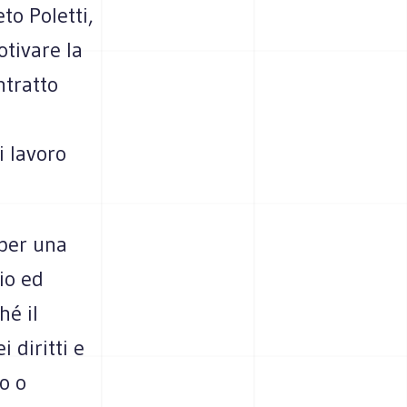
eto Poletti,
ti­vare la
­tratto
di lavoro
 per una
rio ed
hé il
i diritti e
po o