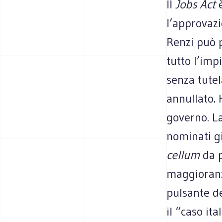
Il
Jobs Act
è
l’approvazi
Renzi può po
tutto l’impi
senza tutela
annul­lato.
governo. La
nomi­nati gi
cel­lum
da p
mag­gio­ranz
pul­sante de
il “caso ita