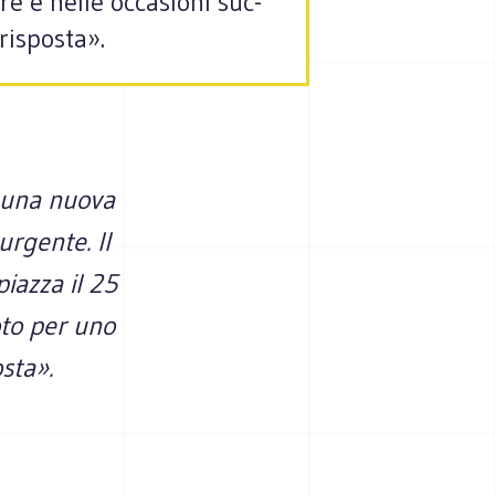
re e nelle occa­sioni suc­
 risposta».
er una nuova
 urgente. Il
piazza il 25
moto per uno
osta».