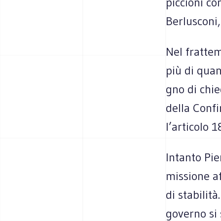
pic­cioni co
Ber­lu­scon
Nel frat­te
più di quan
gno di chie
della Con­fi
l’articolo 
Intanto Pie
mis­sione af
di sta­bi­lit
governo si 