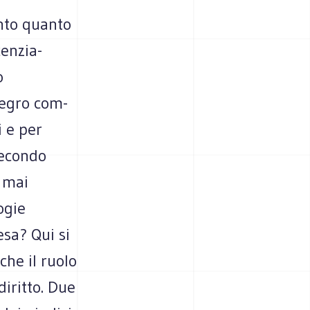
mento quanto
en­zia­
o
­te­gro com­
i e per
 secondo
i mai
o­gie
esa? Qui si
nche il ruolo
 diritto. Due