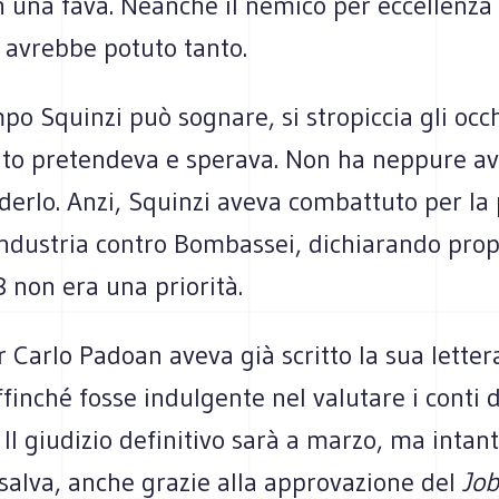
n una fava. Nean­che il nemico per eccel­lenza d
i, avrebbe potuto tanto.
mpo Squinzi può sognare, si stro­pic­cia gli occ
to pre­ten­deva e spe­rava. Non ha nep­pure av
­derlo. Anzi, Squinzi aveva com­bat­tuto per la 
n­du­stria con­tro Bom­bas­sei, dichia­rando pro­
18 non era una priorità.
r Carlo Padoan aveva già scritto la sua let­te
fin­ché fosse indul­gente nel valu­tare i conti 
à. Il giu­di­zio defi­ni­tivo sarà a marzo, ma intant
salva, anche gra­zie alla appro­va­zione del
Job