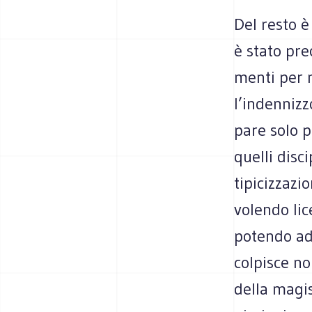
Del resto è 
è stato pre­
menti per m
l’indennizzo
pare solo pe
quelli disci
tipi­ciz­za­
volendo lice
potendo ada
col­pi­sce n
della magi­s