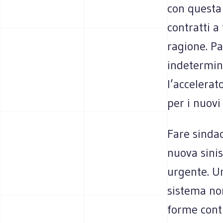
con que­sta
con­tratti a
ragione. Pa
inde­ter­mi­
l’accelerato
per i nuovi
Fare sin­da
nuova sini­s
urgente. Un
sistema non 
forme con­t