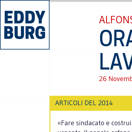
ALFON
ORA
LA
26 Novemb
ARTICOLI DEL 2014
«Fare sin­da­cato e costruir