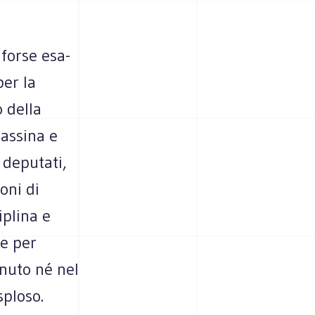
 forse esa­
per la
o della
as­sina e
 depu­tati,
ioni di
­plina e
te per
enuto né nel
sploso.