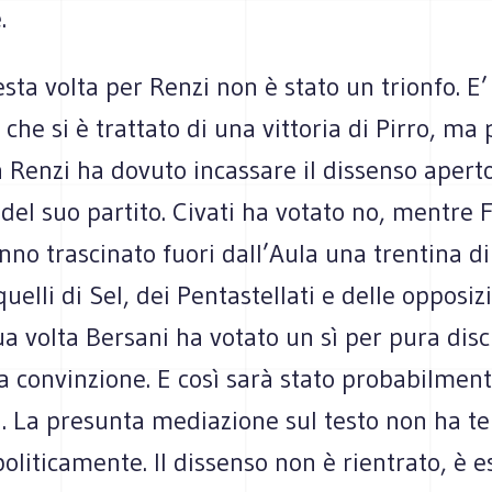
.
sta volta per Renzi non è stato un trionfo. E’
 che si è trat­tato di una vit­to­ria di Pirro, ma 
 Renzi ha dovuto incas­sare il dis­senso apert
del suo par­tito. Civati ha votato no, men­tre F
no tra­sci­nato fuori dall’Aula una tren­tina di
elli di Sel, dei Pen­ta­stel­lati e delle oppo­si­z
ua volta Ber­sani ha votato un sì per pura disci
 con­vin­zione. E così sarà stato pro­ba­bil­men
ri. La pre­sunta media­zione sul testo non ha t
li­ti­ca­mente. Il dis­senso non è rien­trato, è e