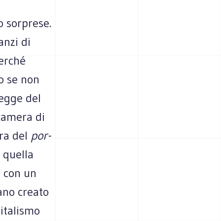
 sor­prese.
anzi di
er­ché
to se non
legge del
 camera di
ura del
por­
ò quella
re con un
vano creato
­ta­li­smo