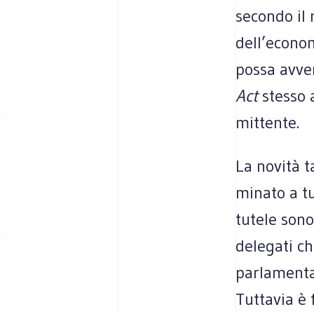
secondo il 
dell’econom
possa avve­n
Act
stesso 
mittente.
La novità t
mi­nato a tu
tutele sono
dele­gati c
par­la­men­
Tut­ta­via 