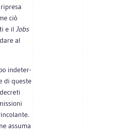
 ripresa
ome ciò
i e il
Jobs
dare al
po inde­ter­
ne di que­ste
 decreti
is­sioni
n­co­lante.
drone assuma