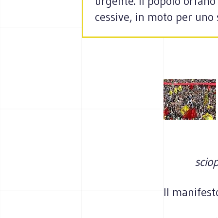
urgente. Il popolo orfano d
ces­sive, in moto per uno 
scio­
Il manifest