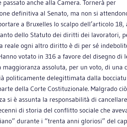
 pas­sato anche alla Camera. Tor­nerà per
one defi­ni­tiva al Senato, ma non si atten­dono
r­tare a Bru­xel­les lo scalpo dell’articolo 18, 
anto dello Sta­tuto dei diritti dei lavo­ra­tori, p
 reale ogni altro diritto è di per sé inde­bo­li
 Hanno votato in 316 a favore del dise­gno di 
 mag­gio­ranza asso­luta, per un voto, di una
à poli­ti­ca­mente dele­git­ti­mata dalla boc­cia­t
arte della Corte Costi­tu­zio­nale. Mal­grado ci
a si è assunta la respon­sa­bi­lità di can­cel­la
cenni di sto­ria del con­flitto sociale che ave­
­liano” durante i “trenta anni glo­riosi” del capi