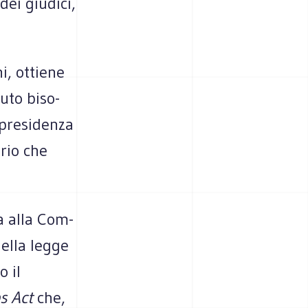
ei giu­dici,
hi, ottiene
uto biso­
pre­si­denza
prio che
ra alla Com­
della legge
o il
s Act
che,