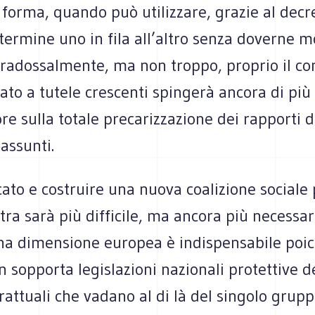
 forma, quando può uti­liz­zare, gra­zie al decr
 ter­mine uno in fila all’altro senza doverne mo
ra­dos­sal­mente, ma non troppo, pro­prio il con
nato a tutele cre­scenti spin­gerà ancora di più
re sulla totale pre­ca­riz­za­zione dei rap­porti 
 assunti.
­cato e costruire una nuova coa­li­zione sociale
tra sarà più dif­fi­cile, ma ancora più neces­sa­
a dimen­sione euro­pea è indi­spen­sa­bile poi­c
sop­porta legi­sla­zioni nazio­nali pro­tet­tive de
rat­tuali che vadano al di là del sin­golo grup