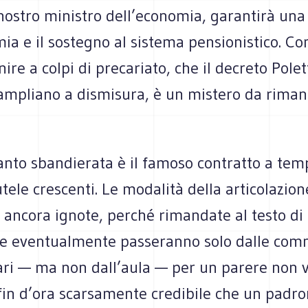
nostro mini­stro dell’economia, garan­tirà una
ia e il soste­gno al sistema pen­sio­ni­stico. C
ire a colpi di pre­ca­riato, che il decreto Polett
ampliano a dismi­sura, è un mistero da riman­
anto sban­die­rata è il famoso con­tratto a tem
tele cre­scenti. Le moda­lità della arti­co­la­zio
 ancora ignote, per­ché riman­date al testo di
he even­tual­mente pas­se­ranno solo dalle com­m
tari — ma non dall’aula — per un parere non vi
è fin d’ora scar­sa­mente cre­di­bile che un pa