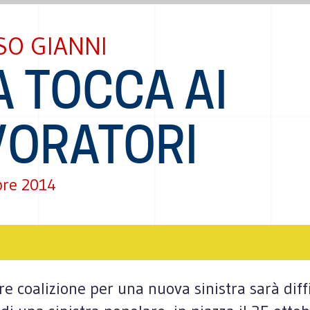
SO GIANNI
 TOCCA AI
VORATORI
re 2014
e coa­li­zione per una nuova sini­stra sarà dif­fi