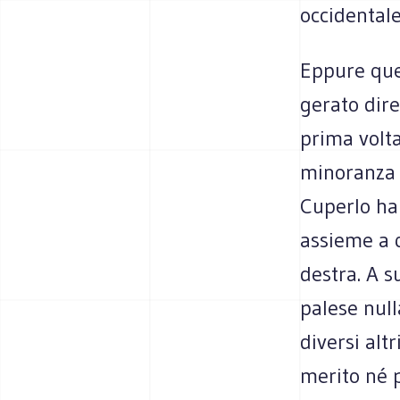
occidentale
Eppure que­
ge­rato dire
prima volta
mino­ranza 
Cuperlo han
assieme a qu
destra. A s
palese nulla
diversi alt
merito né po