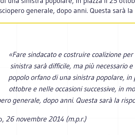
i una sini­stra popo­lare, in piazza il 25 otto­b
scio­pero gene­rale, dopo anni. Que­sta sarà la
«Fare sin­da­cato e costruire coa­li­zione p
sini­stra sarà dif­fi­cile, ma più neces­sa­rio e
popolo orfano di una sini­stra popo­lare, in 
otto­bre e nelle occa­sioni suc­ces­sive, in 
pero gene­rale, dopo anni. Que­sta sarà la risp
o,
26 novembre 2014 (m.p.r.)