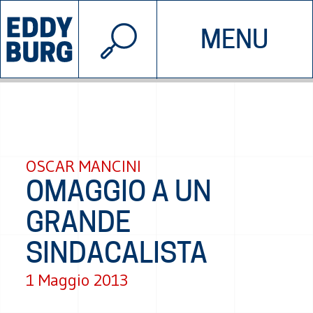
© 2026 EDDYBURG
MENU
INIZIATIVE
CHI SIAMO
SOSTIENICI
CONTATTACI
OSCAR MANCINI
OMAGGIO A UN
GRANDE
SINDACALISTA
1 Maggio 2013