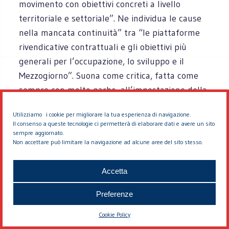
movimento con obiettivi concreti a livello
territoriale e settoriale”. Ne individua le cause
nella mancata continuità” tra “le piattaforme
rivendicative contrattuali e gli obiettivi più
generali per l’occupazione, lo sviluppo e il
Mezzogiorno”. Suona come critica, fatta come
sempre con molto garbo, all’impostazione della
relazione di Luciano Lama. Egli infatti avverte
Utilizziamo i cookie per migliorare la tua esperienza di navigazione.
“la necessità di non scindere la proposta
Il consenso a queste tecnologie ci permetterà di elaborare dati e avere un sito
politica da un grande movimento di massa che
sempre aggiornato.
Non accettare può limitare la navigazione ad alcune aree del sito stesso.
ne costituisca il segno politico” che va costruito
subito con “l’obiettivo di una risposta
Accetta
immediata e non episodica contro l’attacco al
potere d’acquisto dei salari scatenato
Preferenze
attraverso la manovra inflazionistica”. Inoltre
Cookie Policy
invita a far marciare la strategia delle riforme