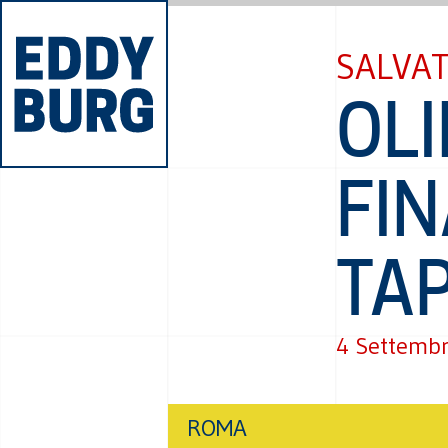
SALVA
OLI
FIN
TA
4 Settemb
ROMA