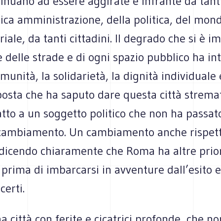
inuano ad essere aggirate e infrante da tant
ica amministrazione, della politica, del mon
iale, da tanti cittadini. Il degrado che si è 
 delle strade e di ogni spazio pubblico ha in
munità, la solidarietà, la dignità individuale e
posta che ha saputo dare questa città stremat
tto a un soggetto politico che non ha passat
ambiamento. Un cambiamento anche rispett
 dicendo chiaramente che Roma ha altre prior
 prima di imbarcarsi in avventure dall’esito e
certi.
 città con ferite e cicatrici profonde, che no