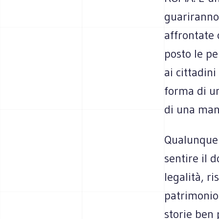
guariranno
affrontate 
posto le pe
ai cittadin
forma di u
di una mani
Qualunque 
sentire il 
legalità, ri
patrimonio 
storie ben p