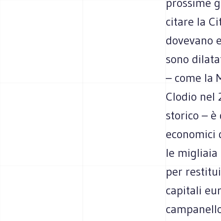
prossime g
citare la C
dovevano es
sono dilata
– come la 
Clodio nel 
storico – è
economici d
le migliaia
per restitu
capitali eu
campanello 