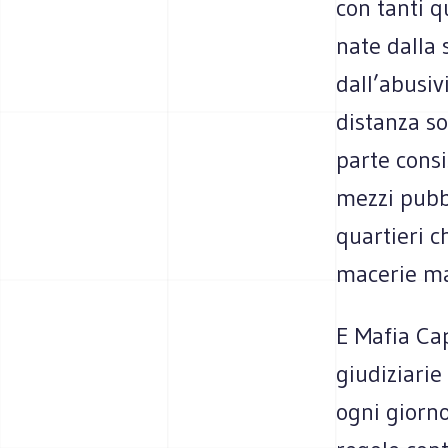
con tanti q
nate dalla 
dall’abusi
distanza so
parte consi
mezzi pubbl
quartieri 
macerie ma
E Mafia Cap
giudiziarie
ogni giorno