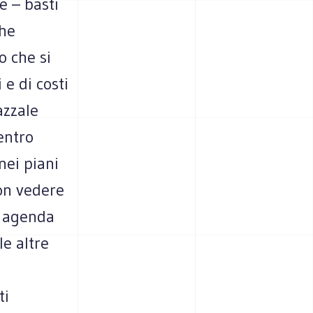
e – basti
che
o che si
 e di costi
azzale
entro
nei piani
non vedere
n agenda
le altre
ti