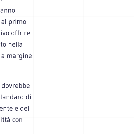
ranno
e al primo
ivo offrire
to nella
e a margine
a dovrebbe
 standard di
iente e del
ittà con