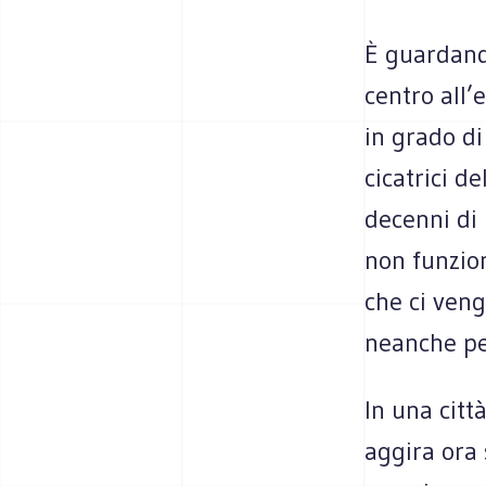
È guardando
centro all
in grado d
cicatrici de
decenni di
non funzion
che ci veng
neanche per 
In una citt
aggira ora 