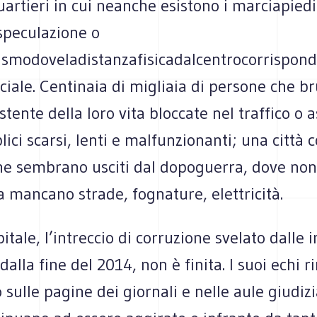
uartieri in cui neanche esistono i marciapiedi.
speculazione o
vismodoveladistanzafisicadalcentrocorrispon
ciale. Centinaia di migliaia di persone che b
stente della loro vita bloccate nel traffico o
ici scarsi, lenti e malfunzionanti; una città 
che sembrano usciti dal dopoguerra, dove non
 mancano strade, fognature, elettricità.
itale, l’intreccio di corruzione svelato dalle 
 dalla fine del 2014, non è finita. I suoi echi
 sulle pagine dei giornali e nelle aule giudizi