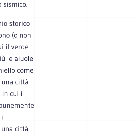
o sismico.
io storico
sono (o non
i il verde
iù le aiuole
chiello come
 una città
in cui i
impunemente
 i
 una città