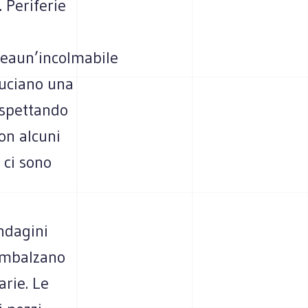
 Periferie
deaun’incolmabile
ruciano una
 aspettando
con alcuni
 ci sono
indagini
 rimbalzano
arie. Le