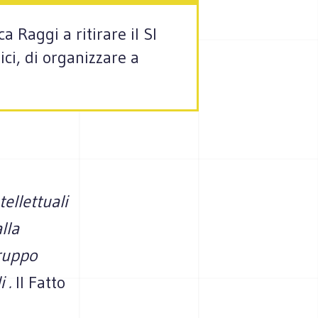
a Raggi a ritirare il SI
ci, di organizzare a
ellettuali
alla
ruppo
 .
Il Fatto