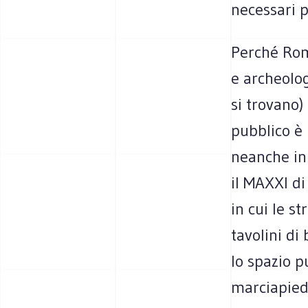
necessari p
Perché Rom
e archeolog
si trovano) 
pubblico è 
neanche in 
il MAXXI di
in cui le s
tavolini d
lo spazio p
marciapied