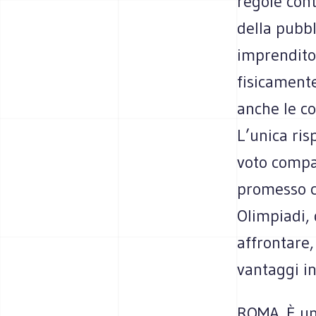
regole cont
della pubbl
imprenditor
fisicamente
anche le co
L’unica ris
voto compa
promesso c
Olimpiadi,
affrontare,
vantaggi in
ROMA. È una