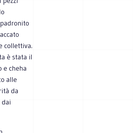
i pezzi
do
impadronito
taccato
 collettiva.
a è stata il
o e cheha
o alle
ità da
 dai
n