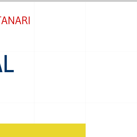
TANARI
AL