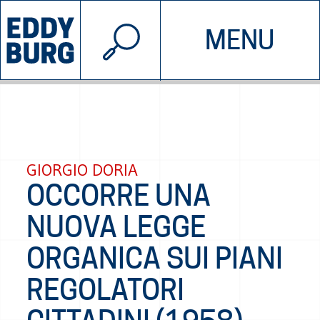
© 2026 EDDYBURG
MENU
INIZIATIVE
CHI SIAMO
SOSTIENICI
CONTATTACI
GIORGIO DORIA
OCCORRE UNA
NUOVA LEGGE
ORGANICA SUI PIANI
REGOLATORI