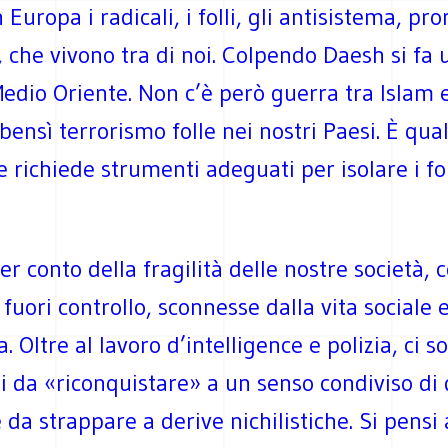
 Europa i radicali, i folli, gli antisistema, pro
 che vivono tra di noi. Colpendo Daesh si fa 
edio Oriente. Non c’è però guerra tra Islam 
bensì terrorismo folle nei nostri Paesi. È qua
e richiede strumenti adeguati per isolare i fol
er conto della fragilità delle nostre società, 
 fuori controllo, sconnesse dalla vita sociale 
. Oltre al lavoro d’intelligence e polizia, ci s
li da «riconquistare» a un senso condiviso di
 da strappare a derive nichilistiche. Si pensi 