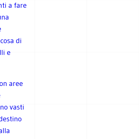
nti a fare
una
e
lcosa di
li e
con aree
e
ono vasti
 destino
alla