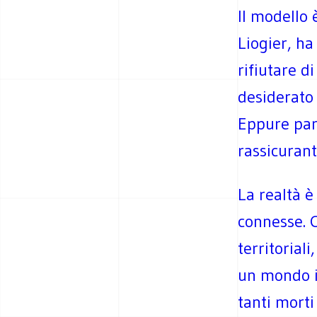
Il modello 
Liogier, h
rifiutare d
desiderato 
Eppure par
rassicurant
La realtà è
connesse. C
territorial
un mondo is
tanti morti