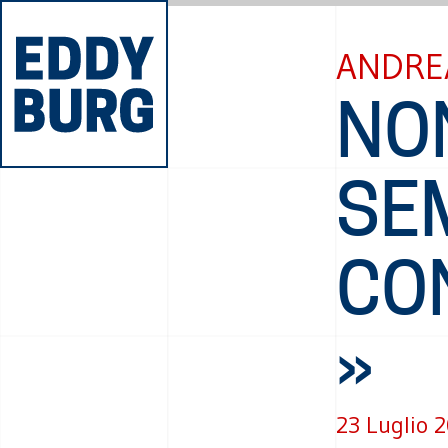
ANDRE
NO
SE
CON
»
23 Luglio 