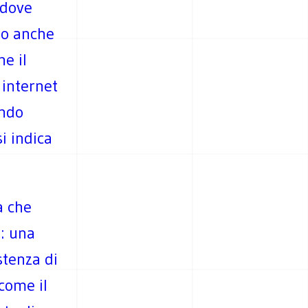
 dove
hio anche
he il
 internet
endo
si indica
a che
i: una
stenza di
come il