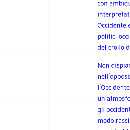
con ambigui
interpretat
Occidente e
politici occ
del crollo 
Non dispia
nell’opposi
l’Occidente
un’atmosfer
gli occiden
modo rassi