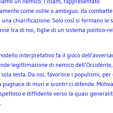
iamo un nemico: l’Islam, rappresentato
amente come ostile o ambiguo, da combatte
 una chiarificazione. Solo così si fermano le 
nne tra di noi, figlie di un sistema politico-re
odello interpretativo fa il gioco dell’avversar
ande legittimazione di nemico dell’Occidente,
sola testa. Da noi, favorisce i populismi, per 
a pugnace di muri e scontri ci difende. Motiv
pettoso e diffidente verso la quasi generalit
.