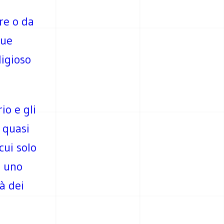
re o da
sue
ligioso
io e gli
 quasi
cui solo
a uno
à dei