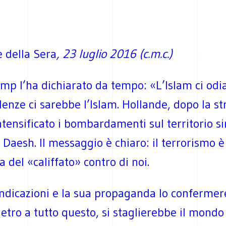
e della Sera
, 23 luglio 2016 (c.m.c.)
p l’ha dichiarato da tempo: «L’Islam ci odia
olenze ci sarebbe l’Islam. Hollande, dopo la st
ntensificato i bombardamenti sul territorio si
 Daesh. Il messaggio è chiaro: il terrorismo è
a del «califfato» contro di noi.
endicazioni e la sua propaganda lo confermer
dietro a tutto questo, si staglierebbe il mondo