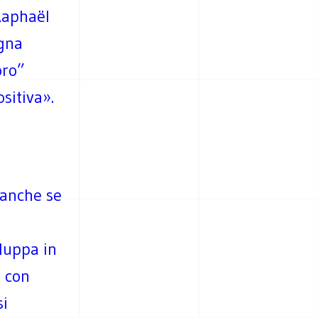
 Raphaël
gna
oro”
sitiva».
 anche se
iluppa in
e con
si