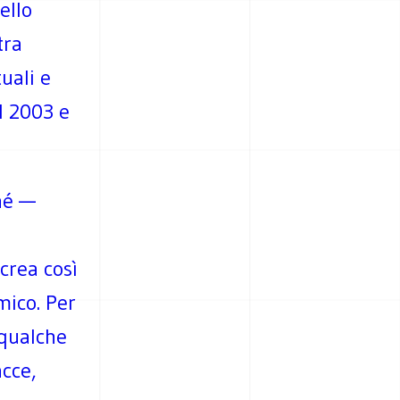
ello
tra
tuali e
el 2003 e
hé —
o
crea così
mico. Per
 qualche
cce,