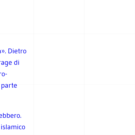
». Dietro
rage di
ro-
 parte
ebbero.
 islamico