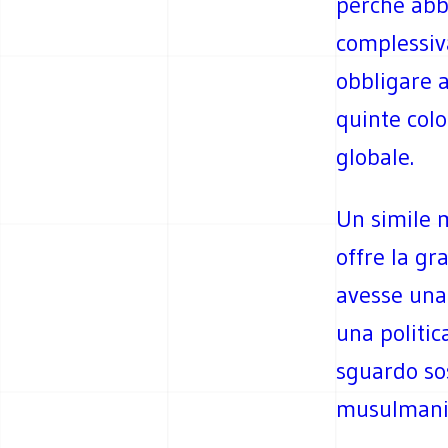
perché abb
complessiv
obbligare a
quinte colo
globale.
Un simile m
offre la gr
avesse una 
una politic
sguardo sos
musulmani