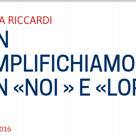
A RICCARDI
N
MPLIFICHIAMO
 «NOI » E «L
2016