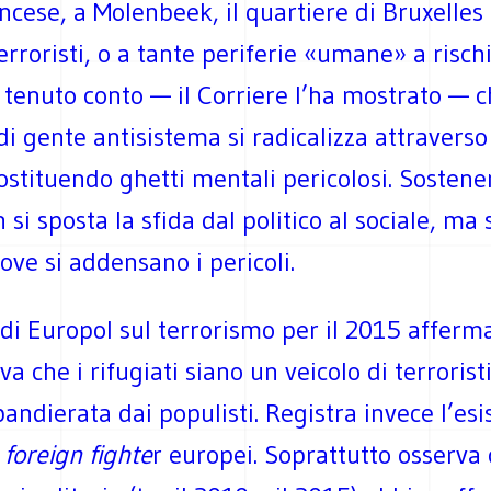
ncese, a Molenbeek, il quartiere di Bruxelles
erroristi, o a tante periferie «umane» a risc
Va tenuto conto — il Corriere l’ha mostrato — c
di gente antisistema si radicalizza attraverso
 costituendo ghetti mentali pericolosi. Sosten
 si sposta la sfida dal politico al sociale, ma 
dove si addensano i pericoli.
 di Europol sul terrorismo per il 2015 afferm
va che i rifugiati siano un veicolo di terrorist
andierata dai populisti. Registra invece l’esi
0
foreign fighte
r europei. Soprattutto osserva 