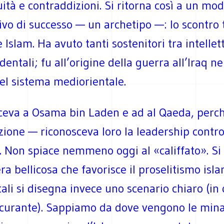
tà e contraddizioni. Si ritorna così a un mod
ivo di successo — un archetipo —: lo scontro 
 Islam. Ha avuto tanti sostenitori tra intellet
identali; fu all’origine della guerra all’Iraq n
del sistema mediorientale.
ceva a Osama bin Laden e ad al Qaeda, perc
zione — riconosceva loro la leadership contr
. Non spiace nemmeno oggi al «califfato». Si 
a bellicosa che favorisce il proselitismo isla
tali si disegna invece uno scenario chiaro (in
curante). Sappiamo da dove vengono le mina