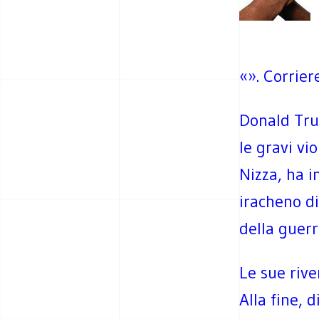
«». Corrier
Donald Trum
le gravi vi
Nizza, ha i
iracheno di
della guerr
Le sue riv
Alla fine, 