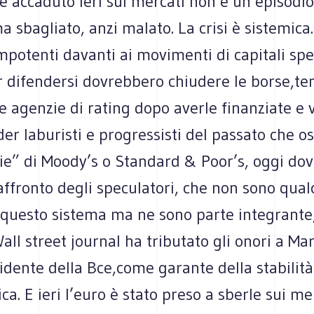
è accaduto ieri sui mercati non è un episodio
a sbagliato, anzi malato. La crisi è sistemica
mpotenti davanti ai movimenti di capitali spec
r difendersi dovrebbero chiudere le borse,t
le agenzie di rating dopo averle finanziate e 
ader laburisti e progressisti del passato che 
ie” di Moody’s o Standard & Poor’s, oggi do
’affronto degli speculatori, che non sono qual
 questo sistema ma ne sono parte integrante
Wall street journal ha tributato gli onori a Ma
dente della Bce,come garante della stabilità
a. E ieri l’euro è stato preso a sberle sui mer