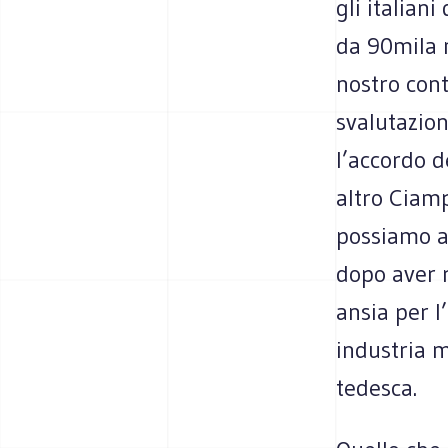
gli italian
da 90mila m
nostro conto
svalutazion
l’accordo de
altro Ciamp
possiamo a
dopo aver r
ansia per l
industria m
tedesca.