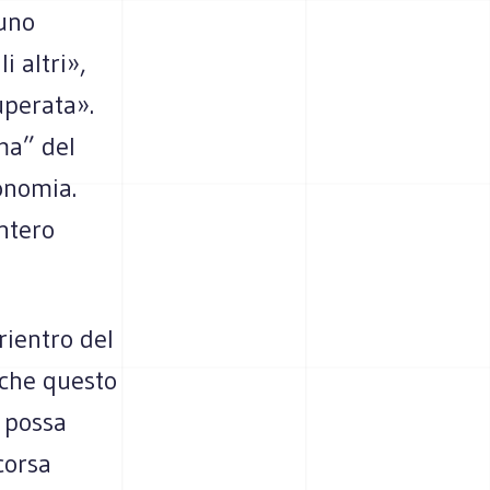
suno
 altri»,
uperata».
ima” del
conomia.
intero
rientro del
 che questo
a possa
scorsa