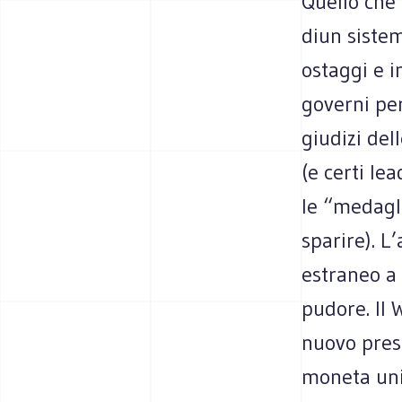
Quello che 
diun sistem
ostaggi e i
governi pe
giudizi del
(e certi le
le “medagl
sparire). L
estraneo a
pudore. Il 
nuovo presi
moneta unic