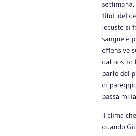
settimana, 
titoli del 
locuste si
sangue e po
offensive s
dal nostro
parte del p
di pareggio
passa milia
Il clima che
quando Giu