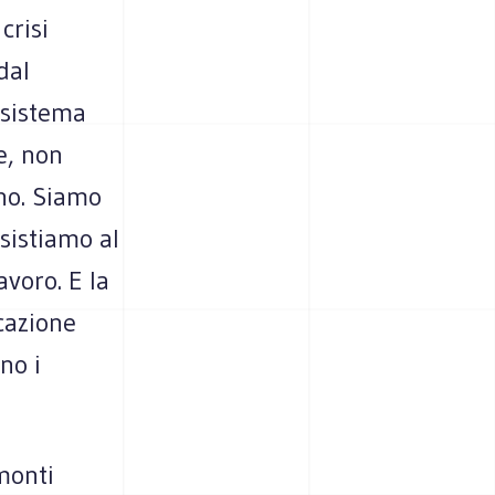
crisi
dal
l sistema
e, non
uno. Siamo
sistiamo al
avoro. E la
cazione
no i
emonti