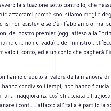
vvero la situazione sotto controllo, che nes
to attaccarci perchè «noi stiamo meglio degli
crisi non esiste» e se c’è «l’abbiamo ormai s
ioni del nostro premier (oggi atteso alla “pr
eriamo che non ci vada) e del ministro dell’E
rivato il conto, ed è un conto che pagherà l’
on hanno creduto al valore della manovra di 
n hanno condiviso i tempi, non hanno fiducia
 una maggioranza così sfilacciata e litigios
nare i conti. L’attacco all’Italia è partito la 