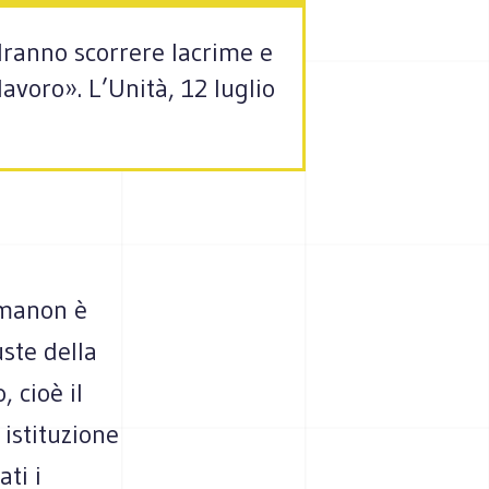
dranno scorrere lacrime e
lavoro». L’Unità, 12 luglio
lemanon è
uste della
 cioè il
istituzione
ti i