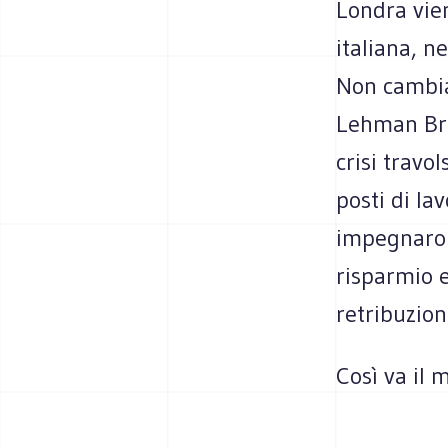
Londra vie
italiana, ne
Non cambia 
Lehman Bro
crisi travo
posti di lav
impegnarono
risparmio e
retribuzio
Così va il 