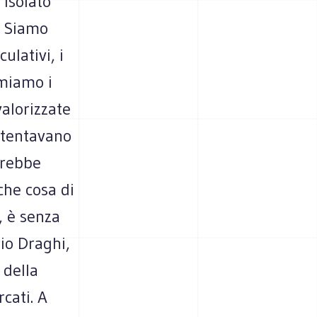
 isolato
. Siamo
ulativi, i
emiamo i
valorizzate
ostentavano
vrebbe
che cosa di
, è senza
rio Draghi,
 della
cati. A