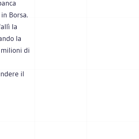
banca
 in Borsa.
llì la
ando la
 milioni di
ndere il
e