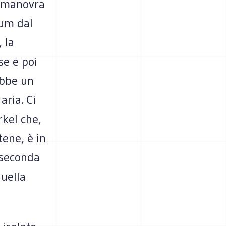
na manovra
tum dal
 la
se e poi
rebbe un
aria. Ci
rkel che,
tene, è in
a seconda
quella