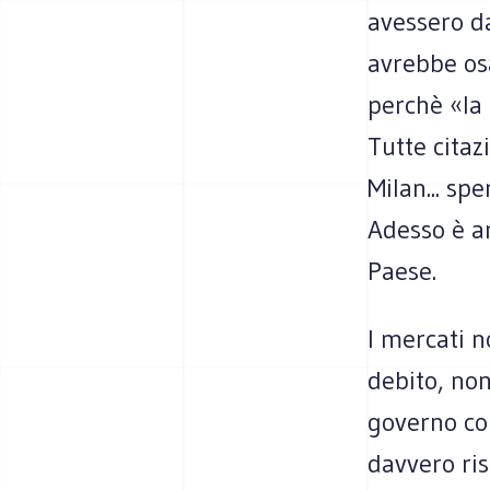
avessero da
avrebbe osa
perchè «la 
Tutte citaz
Milan... sp
Adesso è ar
Paese.
I mercati n
debito, no
governo con
davvero risa