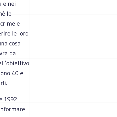
a e nei
hè le
acrime e
rire le loro
 una cosa
vra da
ll’obiettivo
sono 40 e
li.
te 1992
 informare