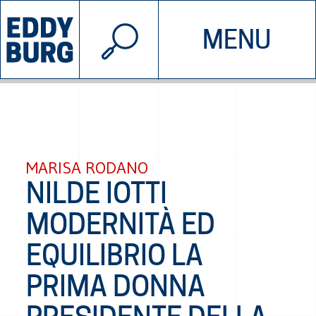
© 2026 EDDYBURG
MENU
INIZIATIVE
CHI SIAMO
SOSTIENICI
CONTATTACI
MARISA RODANO
NILDE IOTTI
MODERNITÀ ED
EQUILIBRIO LA
PRIMA DONNA