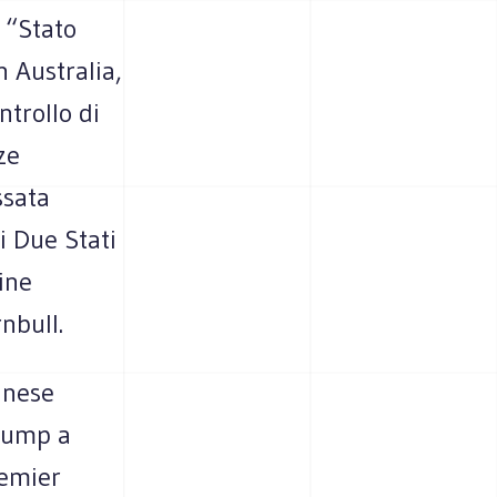
 “Stato
n Australia,
ntrollo di
ze
ssata
i Due Stati
ine
nbull.
inese
Trump a
remier