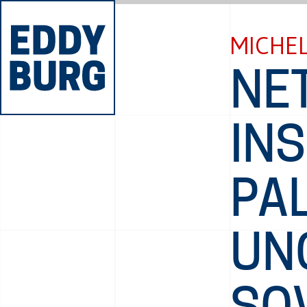
MICHEL
NE
INS
PA
UN
SO