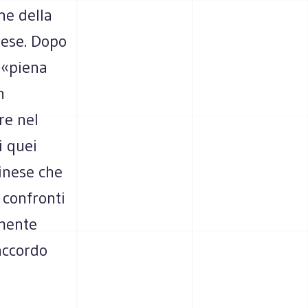
ne della
nese. Dopo
 «piena
n
re nel
i quei
tinese che
 confronti
amente
 accordo