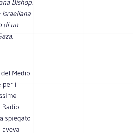
iana Bishop.
 israeliana
o di un
Gaza.
o del Medio
 per i
ossime
o Radio
ha spiegato
i aveva