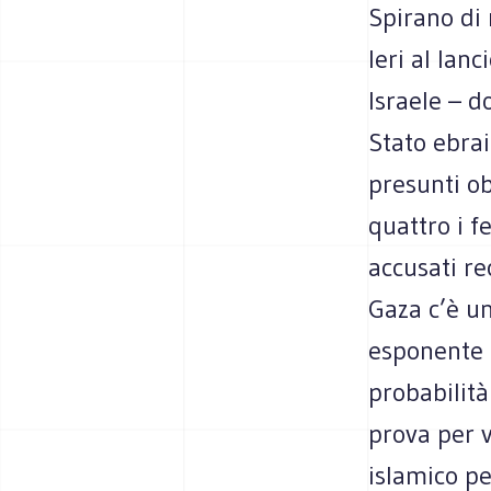
Spirano di 
Ieri al lan
Israele – d
Stato ebrai
presunti ob
quattro i f
accusati re
Gaza c’è un
esponente d
probabilità
prova per v
islamico pe