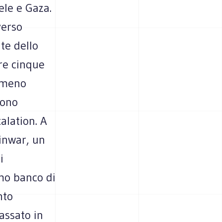
ele e Gaza.
verso
te dello
re cinque
Almeno
sono
alation. A
inwar, un
i
imo banco di
nto
assato in