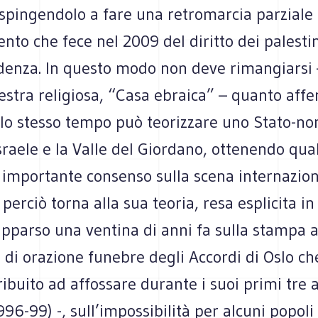
 spingendolo a fare una retromarcia parziale 
nto che fece nel 2009 del diritto dei palesti
ndenza. In questo modo non deve rimangiarsi 
estra religiosa, “Casa ebraica” – quanto aff
llo stesso tempo può teorizzare uno Stato-no
sraele e la Valle del Giordano, ottenendo qua
 importante consenso sulla scena internazion
erciò torna alla sua teoria, resa esplicita in
 apparso una ventina di anni fa sulla stampa
 di orazione funebre degli Accordi di Oslo che
ibuito ad affossare durante i suoi primi tre 
96-99) -, sull’impossibilità per alcuni popoli 