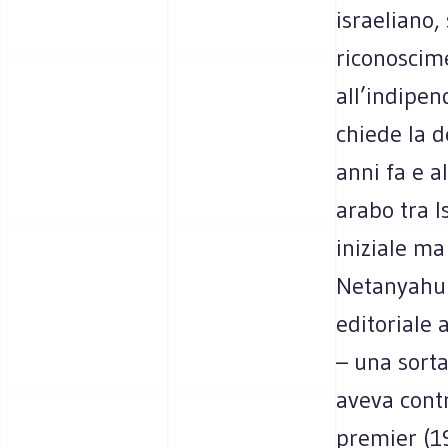
israeliano,
riconoscime
all’indipe
chiede la d
anni fa e a
arabo tra I
iniziale ma
Netanyahu p
editoriale
– una sorta
aveva contr
premier (19