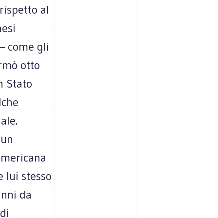
rispetto al
nesi
– come gli
ermò otto
n Stato
lche
ale.
 un
 americana
 lui stesso
anni da
di