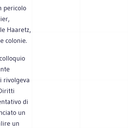
n pericolo
ier,
ale Haaretz,
e colonie.
 colloquio
unte
i rivolgeva
iritti
ntativo di
nciato un
ilire un