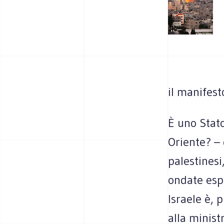
il manifest
È uno Stato
Oriente? –
palestinesi
ondate esp
Israele è, 
alla minist