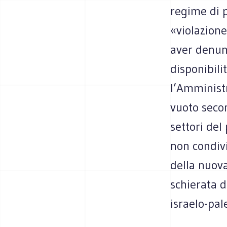
regime di p
«violazione
aver denunc
disponibili
l’Amminist
vuoto secon
settori del
non condivi
della nuov
schierata d
israelo-pal