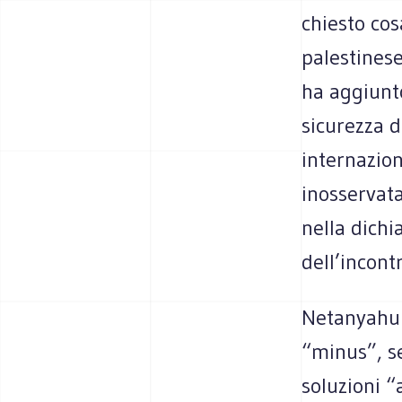
chiesto co
palestinese
ha aggiunto
sicurezza d
internazion
inosservata
nella dichi
dell’incont
Netanyahu 
“minus”, se
soluzioni “