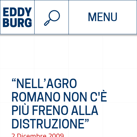
© 2026 EDDYBURG
MENU
INIZIATIVE
CHI SIAMO
SOSTIENICI
CONTATTACI
“NELL’AGRO
ROMANO NON C'È
PIÙ FRENO ALLA
DISTRUZIONE”
2 Dicembre 2009