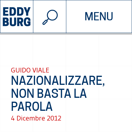
© 2026 EDDYBURG
MENU
INIZIATIVE
CHI SIAMO
SOSTIENICI
CONTATTACI
GUIDO VIALE
NAZIONALIZZARE,
NON BASTA LA
PAROLA
4 Dicembre 2012