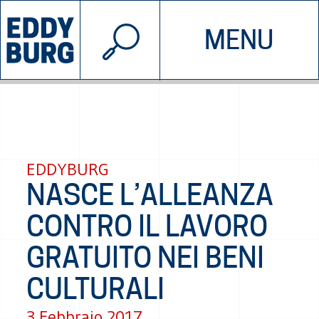
© 2026 EDDYBURG
MENU
INIZIATIVE
CHI SIAMO
SOSTIENICI
CONTATTACI
EDDYBURG
NASCE L’ALLEANZA
CONTRO IL LAVORO
GRATUITO NEI BENI
CULTURALI
3 Febbraio 2017