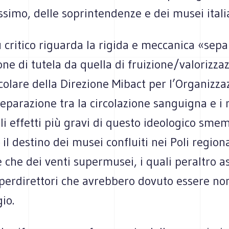
ssimo, delle soprintendenze e dei musei itali
ù critico riguarda la rigida e meccanica «sep
one di tutela da quella di fruizione/valorizza
rcolare della Direzione Mibact per l’Organizza
eparazione tra la circolazione sanguigna e i 
Gli effetti più gravi di questo ideologico s
il destino dei musei confluiti nei Poli regional
e che dei venti supermusei, i quali peraltro 
uperdirettori che avrebbero dovuto essere no
io.