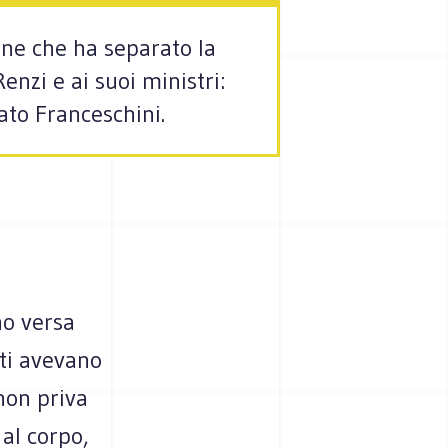
one che ha separato la
enzi e ai suoi ministri:
ato Franceschini.
no versa
ti avevano
non priva
 al corpo,