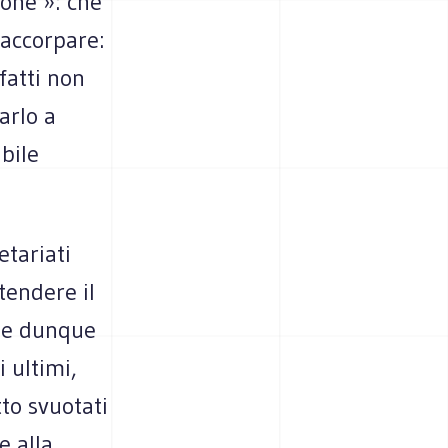
ione »: che
 accorpare:
fatti non
arlo a
ibile
etariati
tendere il
, e dunque
 ultimi,
tto svuotati
e alla