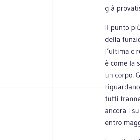
già provati
Il punto pi
della funzi
l’ultima ci
è come la s
un corpo. 
riguardano 
tutti trann
ancora i s
entro magg