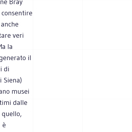
one Bray
i consentire
 anche
tare veri
Ma la
generato il
i di
i Siena)
olano musei
timi dalle
 quello,
a è