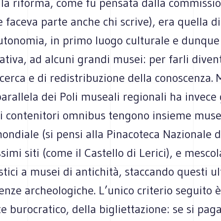
ella riforma, come fu pensata dalla commissi
e faceva parte anche chi scrive), era quella d
utonomia, in primo luogo culturale e dunque
tiva, ad alcuni grandi musei: per farli diven
 ricerca e di redistribuzione della conoscenza. 
arallela dei Poli museali regionali ha invece 
ti contenitori omnibus tengono insieme muse
ondiale (si pensi alla Pinacoteca Nazionale d
ssimi siti (come il Castello di Lerici), e mesc
istici a musei di antichità, staccando questi ul
nze archeologiche. L’unico criterio seguito è
 burocratico, della bigliettazione: se si pag