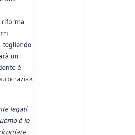
a riforma
rni
, togliendo
Sarà un
dente è
burocrazia».
nte legati
L'uomo è lo
 ricordare