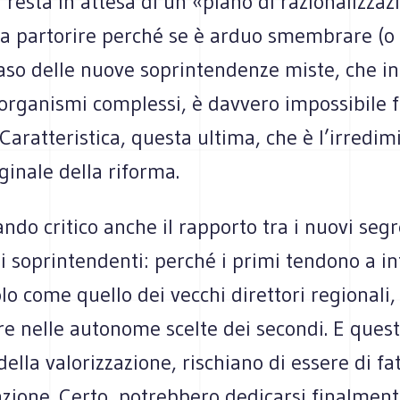
i resta in attesa di un «piano di razionalizzaz
 da partorire perché se è arduo smembrare (o
aso delle nuove soprintendenze miste, che in
organismi complessi, è davvero impossibile f
 Caratteristica, questa ultima, che è l’irredim
ginale della riforma.
lando critico anche il rapporto tra i nuovi segr
 i soprintendenti: perché i primi tendono a in
lo come quello dei vecchi direttori regionali
re nelle autonome scelte dei secondi. E questi
 della valorizzazione, rischiano di essere di fa
zione. Certo, potrebbero dedicarsi finalment