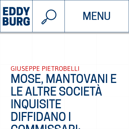
© 2026 EDDYBURG
MENU
INIZIATIVE
CHI SIAMO
SOSTIENICI
CONTATTACI
GIUSEPPE PIETROBELLI
MOSE, MANTOVANI E
LE ALTRE SOCIETÀ
INQUISITE
DIFFIDANO I