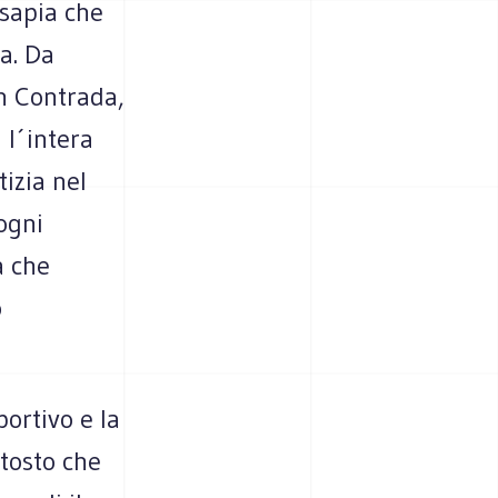
isapia che
a. Da
n Contrada,
 l´intera
izia nel
ogni
a che
o
portivo e la
ttosto che