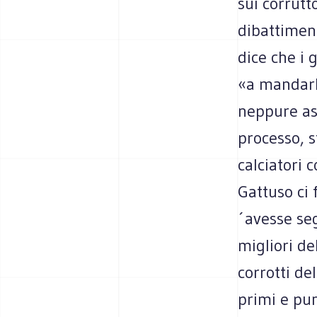
sui corrutto
dibattiment
dice che i 
«a mandarli
neppure asp
processo, s
calciatori 
Gattuso ci 
´avesse seg
migliori de
corrotti de
primi e pu