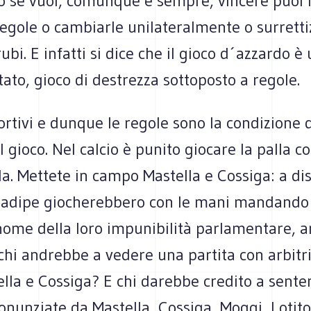
o se vuoi, comunque e sempre, vincere puoi
regole o cambiarle unilateralmente o surrett
rubi. E infatti si dice che il gioco d´azzardo è
to, gioco di destrezza sottoposto a regole.
portivi e dunque le regole sono la condizione 
l gioco. Nel calcio è punito giocare la palla c
a. Mettete in campo Mastella e Cossiga: a dis
l´adipe giocherebbero con le mani mandando 
nome della loro impunibilità parlamentare, a
 chi andrebbe a vedere una partita con arbitri 
lla e Cossiga? E chi darebbe credito a sente
onunziate da Mastella, Cossiga, Moggi, Lotito