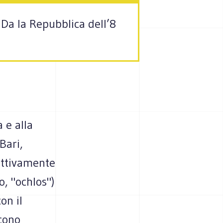
 Da la Repubblica dell’8
 e alla
Bari,
attivamente
o, "ochlos")
on il
scono