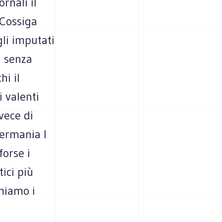
ornali il
 Cossiga
gli imputati
a senza
hi il
i valenti
vece di
Germania l
forse i
ici più
miamo i