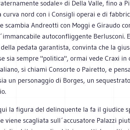
aternamente sodale» di Della Valle, fino a P
 curva nord con i Consigli operai e di fabbric
he scambia Andreotti con Moggi e Giraudo co
ll´immancabile autoconfliggente Berlusconi. E
ella pedata garantista, convinta che la giust
e sia sempre "politica", ormai vede Craxi in 
aliano, si chiami Consorte o Pairetto, e pens
sia un personaggio di Borges, un sequestrat
o.
i la figura del delinquente la fa il giudice s
e viene scagliata sull´accusatore Palazzi piu