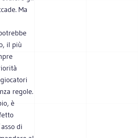
accade. Ma
 potrebbe
, il più
empre
iorità
 giocatori
nza regole.
io, è
fetto
´asso di