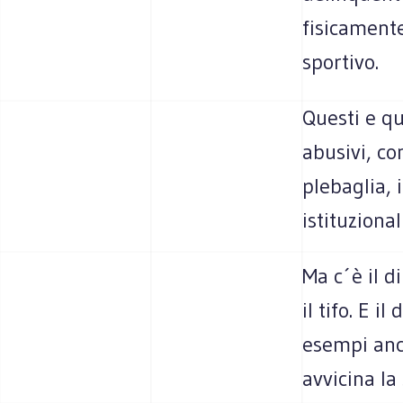
fisicamente
sportivo.
Questi e qu
abusivi, co
plebaglia, i
istituziona
Ma c´è il d
il tifo. E i
esempi anco
avvicina la