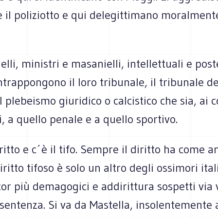
 il poliziotto e qui delegittimano moralmente
elli, ministri e masanielli, intellettuali e pos
ntrappongono il loro tribunale, il tribunale de
l plebeismo giuridico o calcistico che sia, ai c
li, a quello penale e a quello sportivo.
iritto e c´è il tifo. Sempre il diritto ha come 
l diritto tifoso è solo un altro degli ossimori ita
r più demagogici e addirittura sospetti via v
 sentenza. Si va da Mastella, insolentemente 