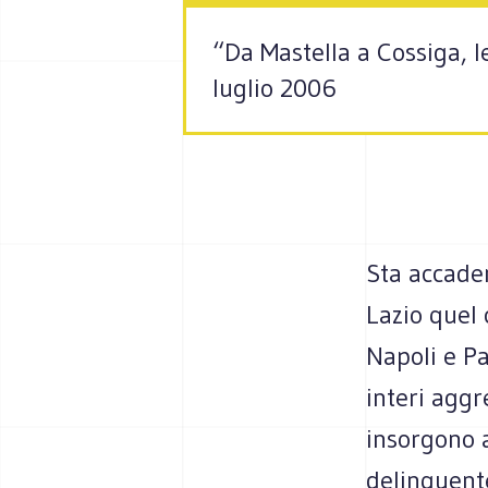
“Da Mastella a Cossiga, le
luglio 2006
Sta accaden
Lazio quel c
Napoli e P
interi aggr
insorgono a
delinquente