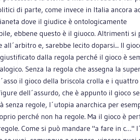
olitici di parte, come invece in Italia ancora 
ianeta dove il giudice è ontologicamente
ile, ebbene questo è il giuoco. Altrimenti si
all´arbitro e, sarebbe lecito doparsi... Il gioco
 giustificato dalla regola perché il gioco è s
 alogico. Senza la regola che assegna la super
´asso il gioco della briscola crolla e i quattro
igure dell´assurdo, che è appunto il gioco se
à senza regole, l´utopia anarchica per esemp
oprio perché non ha regole. Ma il gioco è per
regole. Come si può mandare "a fare in c…" l