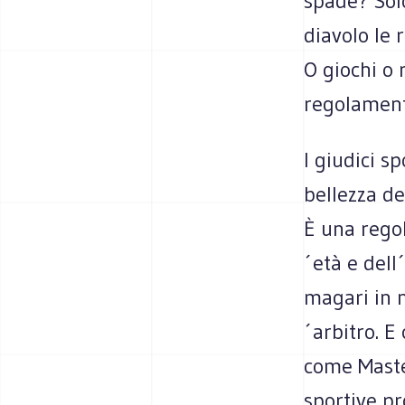
spade? Sol
diavolo le 
O giochi o 
regolamenta
I giudici s
bellezza de
È una regol
´età e del
magari in 
´arbitro. E
come Maste
sportive pr