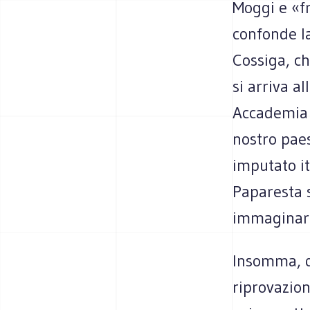
Moggi e «fr
confonde la
Cossiga, c
si arriva a
Accademia d
nostro paes
imputato it
Paparesta 
immaginari
Insomma, qu
riprovazion