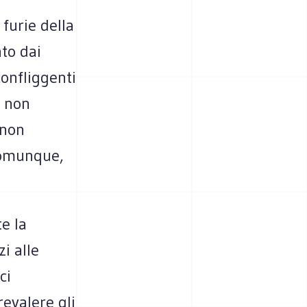
 furie della
to dai
confliggenti
, non
 non
 comunque,
e la
i alle
ci
evalere gli