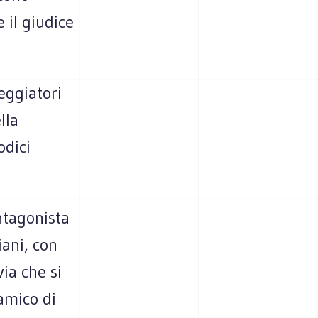
 il giudice
teggiatori
lla
odici
antagonista
liani, con
ia che si
amico di