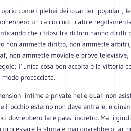
roprio come i plebei dei quartieri popolari, le
orrebbero un calcio codificato e regolamenta
nticando che i tifosi fra di loro hanno diritti 
ifo non ammette diritto, non ammette arbitri
f, non ammette moviole e prove televisive,
gole; l´unica cosa ben accolta è la vittoria
i modo procacciata.
ensioni intime e private nelle quali non esist
 l´occhio esterno non deve entrare, e dinanz
dici dovrebbero fare passi indietro. Mai i giudi
processare la storia e mai dovrebbero far pr