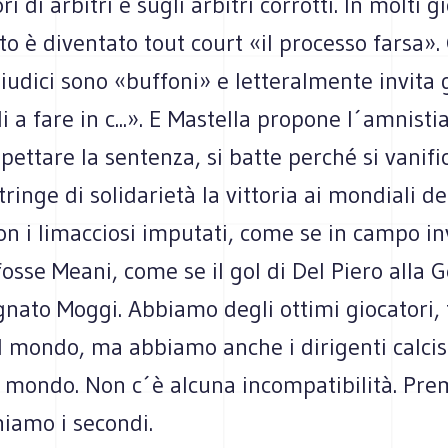
ri di arbitri e sugli arbitri corrotti. In molti gi
o è diventato tout court «il processo farsa».
giudici sono «buffoni» e letteralmente invita 
 a fare in c...». E Mastella propone l´amnisti
ettare la sentenza, si batte perché si vanific
tringe di solidarietà la vittoria ai mondiali de
con i limacciosi imputati, come se in campo in
fosse Meani, come se il gol di Del Piero alla 
nato Moggi. Abbiamo degli ottimi giocatori, 
l mondo, ma abbiamo anche i dirigenti calcist
l mondo. Non c´è alcuna incompatibilità. Pre
niamo i secondi.