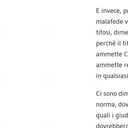
E invece, p
malafede v
tifosi, dime
perché il t
ammette Ca
ammette re
in qualsias
Ci sono dim
norma, dove
quali i giu
dovrebbero 