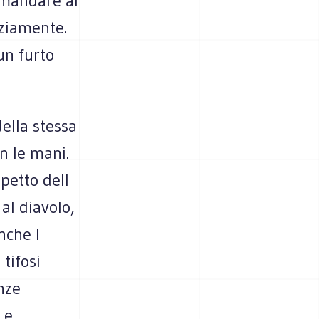
 mandare al
iziamente.
 un furto
della stessa
on le mani.
petto dell
al diavolo,
nche l
tifosi
nze
 e