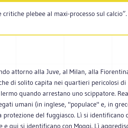
 critiche plebee al maxi-processo sul calcio”.
do attorno alla Juve, al Milan, alla Fiorentina
he di solito capita nei quartieri pericolosi di 
alermo quando arrestano uno scippatore. Re
egati umani (in inglese, "populace" e, in grec
 protezione del fuggiasco. Lì si identificano c
 e qui si identificano con Moggi. Lì aggredi