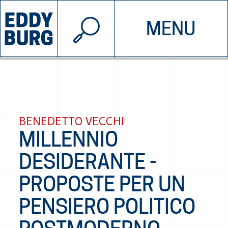
© 2026 EDDYBURG
MENU
INIZIATIVE
CHI SIAMO
SOSTIENICI
CONTATTACI
BENEDETTO VECCHI
MILLENNIO
DESIDERANTE -
PROPOSTE PER UN
PENSIERO POLITICO