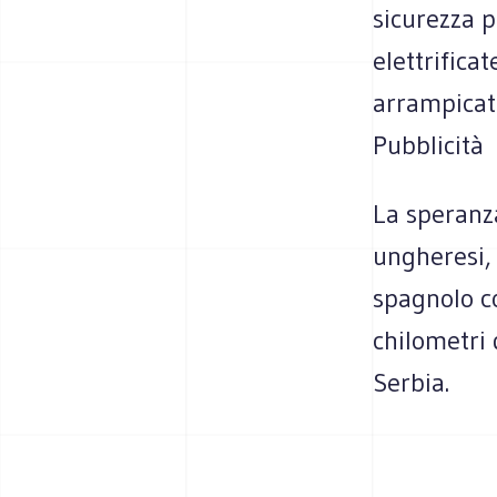
sicurezza p
elettrifica
arrampicata
Pubblicità
La speranza
ungheresi, 
spagnolo c
chilometri 
Serbia.