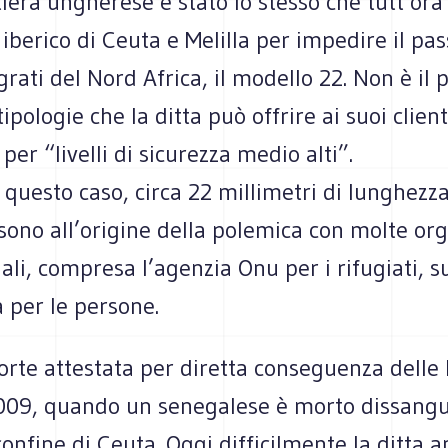
tiera ungherese è stato lo stesso che tutt’ora
 iberico di Ceuta e Melilla per impedire il pa
rati del Nord Africa, il modello 22. Non è il 
tipologie che la ditta può offrire ai suoi clien
 per “livelli di sicurezza medio alti”.
 questo caso, circa 22 millimetri di lunghezz
sono all’origine della polemica con molte org
ali, compresa l’agenzia Onu per i rifugiati, su
à per le persone.
orte attestata per diretta conseguenza delle
2009, quando un senegalese è morto dissang
 confine di Ceuta. Oggi difficilmente la ditta 