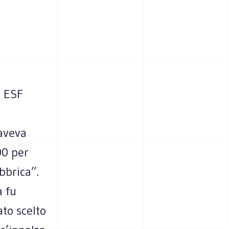
a ESF
 aveva
00 per
bbrica”.
a fu
ato scelto