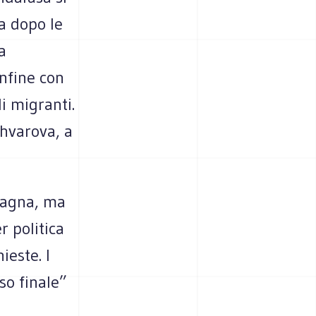
a dopo le
a
onfine con
di migranti.
chvarova, a
pagna, ma
r politica
ieste. I
so finale”