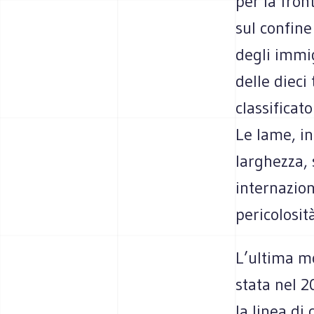
per la fron
sul confine
degli immig
delle dieci 
classificato
Le lame, in
larghezza, 
internazion
pericolosit
L’ultima m
stata nel 
la linea di