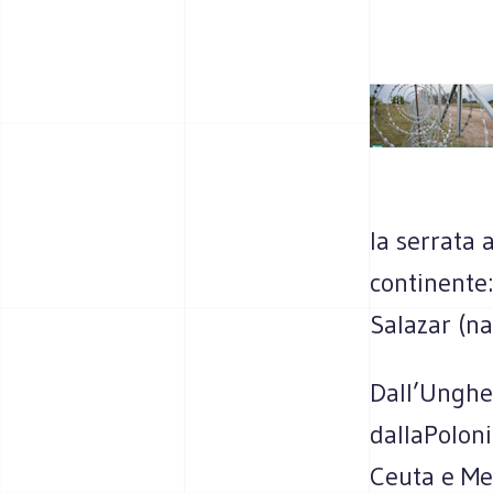
la serrata 
continente
Salazar (na
Dall’Ungher
dallaPolon
Ceuta e Meli