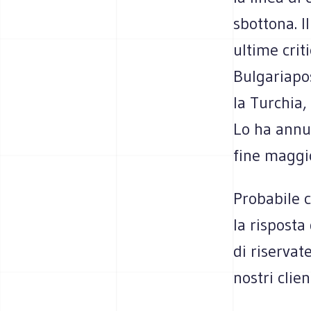
sbottona. I
ultime crit
Bulgariapos
la Turchia,
Lo ha annu
fine maggi
Probabile 
la risposta
di riservat
nostri clie