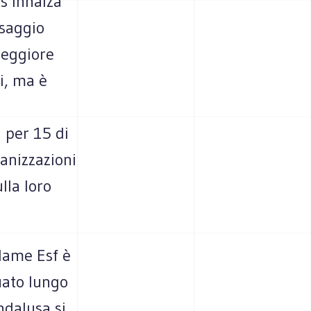
 s’innalza
ssaggio
peggiore
ti, ma è
a per 15 di
anizzazioni
lla loro
 lame Esf è
uato lungo
andalusa si