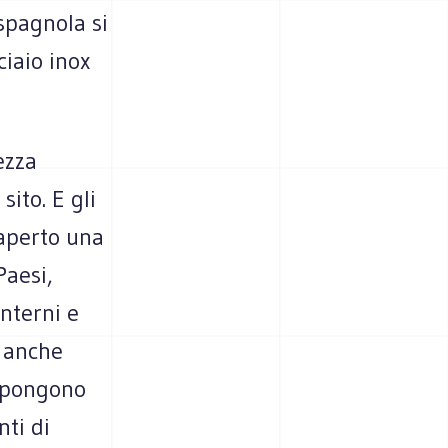
 spagnola si
ciaio inox
ezza
ito. E gli
 aperto una
Paesi,
Interni e
a anche
ropongono
ti di