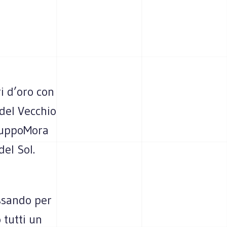
ari d’oro con
 del Vecchio
GruppoMora
del Sol.
assando per
 tutti un