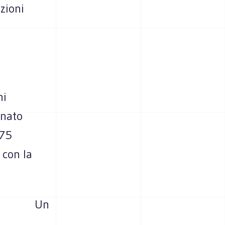
zioni
ni
inato
175
 con la
Un