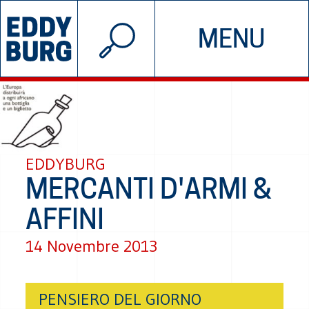
© 2026 EDDYBURG
MENU
INIZIATIVE
CHI SIAMO
SOSTIENICI
CONTATTACI
EDDYBURG
MERCANTI D'ARMI &
AFFINI
14 Novembre 2013
PENSIERO DEL GIORNO