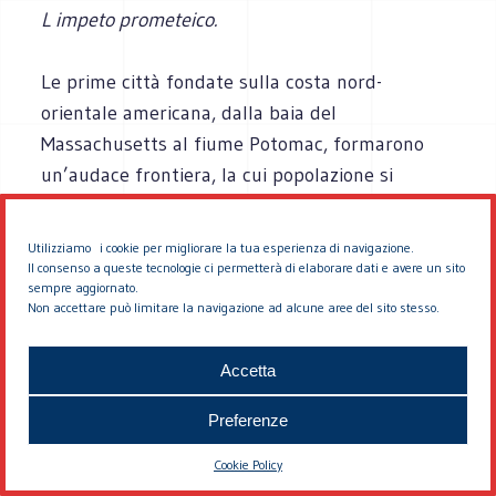
L impeto prometeico.
Le prime città fondate sulla costa nord-
orientale americana, dalla baia del
Massachusetts al fiume Potomac, formarono
un’audace frontiera, la cui popolazione si
preoccupava di risolvere il problema delle
sventure umane almeno nella stessa misura in
Utilizziamo i cookie per migliorare la tua esperienza di navigazione.
cui tentava di sviluppare un continente e di
Il consenso a queste tecnologie ci permetterà di elaborare dati e avere un sito
sempre aggiornato.
controllare un oceano. Se si considerano le
Non accettare può limitare la navigazione ad alcune aree del sito stesso.
colonie del secolo diciassettesimo e dell’inizio
del diciottesimo come costituenti un cardine
Accetta
sulla sponda del continente, questo cardine
Preferenze
deve essere riconosciuto come
“tridimensionale”: considereremo cioè come suo
Cookie Policy
terzo componente le aspirazioni spirituali che