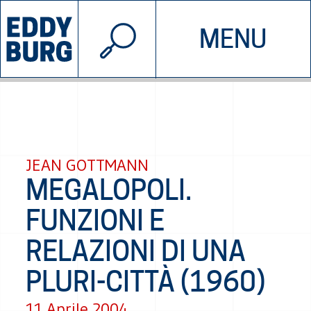
© 2026 EDDYBURG
MENU
INIZIATIVE
CHI SIAMO
SOSTIENICI
CONTATTACI
JEAN GOTTMANN
MEGALOPOLI.
FUNZIONI E
RELAZIONI DI UNA
PLURI-CITTÀ (1960)
11 Aprile 2004