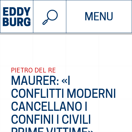
© 2026 EDDYBURG
MENU
INIZIATIVE
CHI SIAMO
SOSTIENICI
CONTATTACI
PIETRO DEL RE
MAURER: «I
CONFLITTI MODERNI
CANCELLANO I
CONFINI I CIVILI