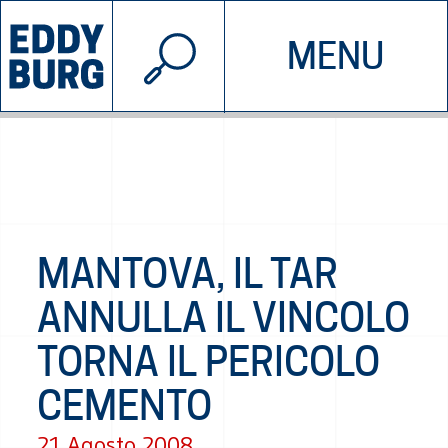
© 2026 EDDYBURG
MENU
INIZIATIVE
CHI SIAMO
SOSTIENICI
CONTATTACI
MANTOVA, IL TAR
ANNULLA IL VINCOLO
TORNA IL PERICOLO
CEMENTO
21 Agosto 2008