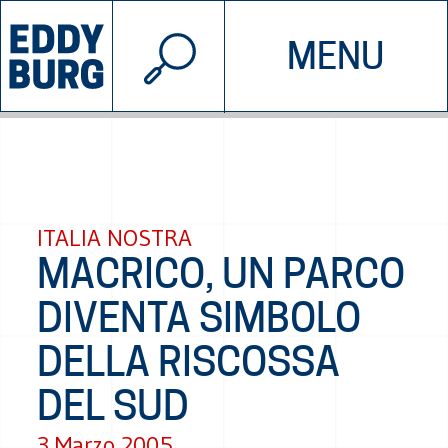
© 2026 EDDYBURG
MENU
INIZIATIVE
CHI SIAMO
SOSTIENICI
CONTATTACI
ITALIA NOSTRA
MACRICO, UN PARCO
DIVENTA SIMBOLO
DELLA RISCOSSA
DEL SUD
3 Marzo 2005