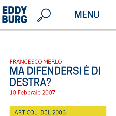
© 2026 EDDYBURG
MENU
INIZIATIVE
CHI SIAMO
SOSTIENICI
CONTATTACI
FRANCESCO MERLO
MA DIFENDERSI È DI
DESTRA?
10 Febbraio 2007
ARTICOLI DEL 2006