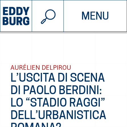
© 2026 EDDYBURG
MENU
INIZIATIVE
CHI SIAMO
SOSTIENICI
CONTATTACI
AURÉLIEN DELPIROU
L’USCITA DI SCENA
DI PAOLO BERDINI:
LO “STADIO RAGGI”
DELL’URBANISTICA