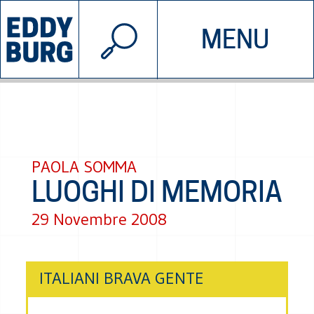
© 2026 EDDYBURG
MENU
INIZIATIVE
CHI SIAMO
SOSTIENICI
CONTATTACI
PAOLA SOMMA
LUOGHI DI MEMORIA
29 Novembre 2008
ITALIANI BRAVA GENTE