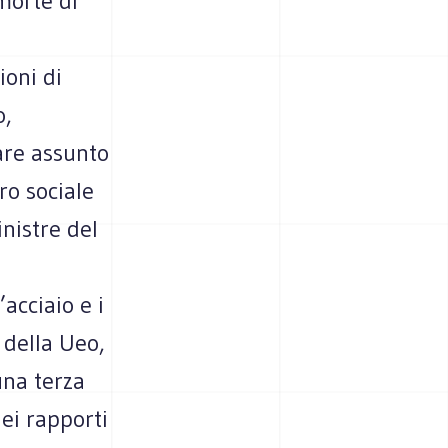
morte di
ioni di
o,
are assunto
ro sociale
inistre del
acciaio e i
 della Ueo,
una terza
ei rapporti