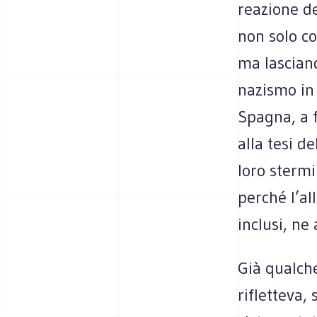
reazione de
non solo co
ma lasciand
nazismo in 
Spagna, a f
alla tesi d
loro sterm
perché l’al
inclusi, ne
Già qualch
rifletteva,