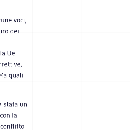
cune voci,
uro dei
la Ue
rettive,
Ma quali
a stata un
 con la
conflitto