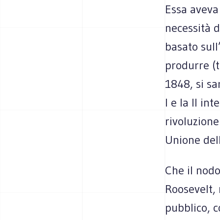
Essa aveva
necessità d
basato sull
produrre (t
1848, si sa
I e la II i
rivoluzione
Unione dell
Che il nodo
Roosevelt, 
pubblico, c