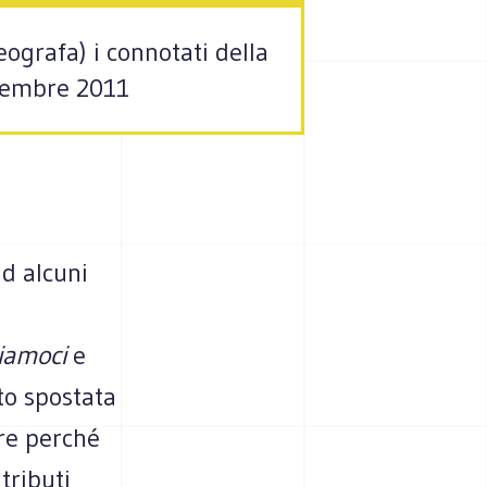
ografa) i connotati della
ovembre 2011
ad alcuni
iamoci
e
to spostata
are perché
tributi