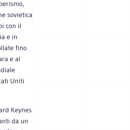
iberismo,
ne sovietica
i con il
a e in
llate fino
ara e al
ndiale
ati Uniti
nard Keynes
vanti da un