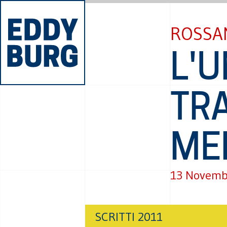
ROSSA
L'
TR
ME
13 Novemb
SCRITTI 2011