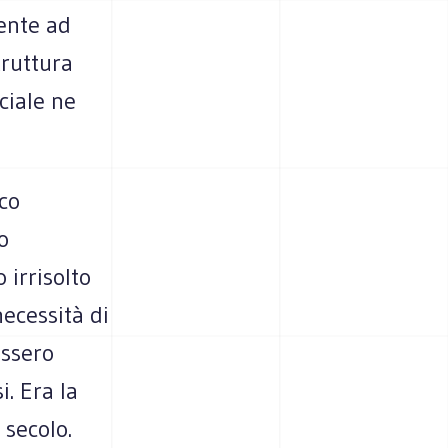
ente ad
ruttura
ciale ne
co
o
 irrisolto
necessità di
essero
i. Era la
 secolo.