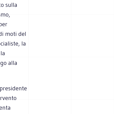
o sulla
smo,
per
di moti del
ialiste, la
 la
go alla
 presidente
ervento
lenta