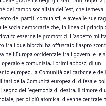
delle grazie né degli gli Stati Uniti dopo la 
né del campo socialista dell’est, che temeva
ento dei partiti comunisti, e aveva le sue rag
alle socialdemocrazie che, in linea di principi
ovuto esserne le promotrici. L’aspetto milit
ro fra i due blocchi ha offuscato l’aspro scont
a nell’Europa occidentale fra i governi e le s
operaio e comunista. I primi abbozzi di un
nto europeo, la Comunità del carbone e dell’
ilitari della Comunità europea di difesa e poi
l segno dell’egemonia di destra. Il timore d’
iale, per di più atomica, divenne centrale n