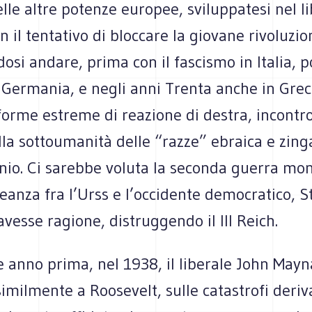
lle altre potenze europee, sviluppatesi nel l
n il tentativo di bloccare la giovane rivoluzio
osi andare, prima con il fascismo in Italia, po
Germania, e negli anni Trenta anche in Greci
orme estreme di reazione di destra, incontro
ella sottoumanità delle “razze” ebraica e zing
inio. Ci sarebbe voluta la seconda guerra mo
leanza fra l’Urss e l’occidente democratico, St
 avesse ragione, distruggendo il III Reich.
e anno prima, nel 1938, il liberale John May
 similmente a Roosevelt, sulle catastrofi deri