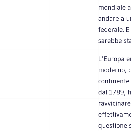
mondiale av
andare a u
federale. 
sarebbe sta
L’Europa er
moderno, ch
continente 
dal 1789, f
ravvicinare
effettivame
questione s