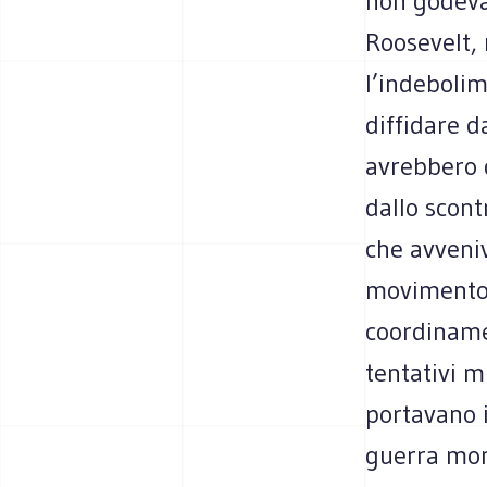
non godeva 
Roosevelt, 
l’indebolim
diffidare d
avrebbero d
dallo scont
che avveniv
movimento 
coordiname
tentativi m
portavano i
guerra mond