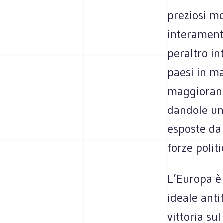
preziosi mo
interament
peraltro in
paesi in ma
maggioranz
dandole un 
esposte da
forze polit
L’Europa è
ideale anti
vittoria su