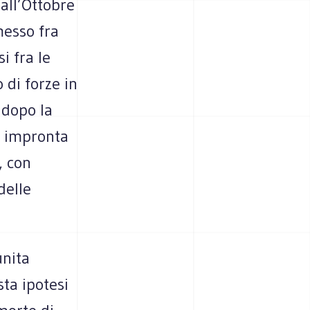
all’Ottobre
messo fra
i fra le
 di forze in
 dopo la
a impronta
, con
delle
unita
ta ipotesi