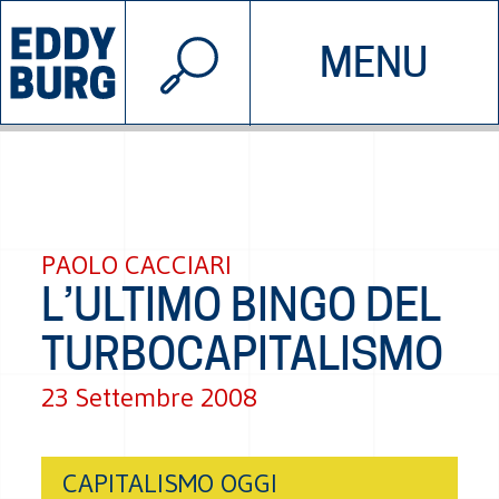
© 2026 EDDYBURG
MENU
INIZIATIVE
CHI SIAMO
SOSTIENICI
CONTATTACI
PAOLO CACCIARI
L’ULTIMO BINGO DEL
TURBOCAPITALISMO
23 Settembre 2008
CAPITALISMO OGGI