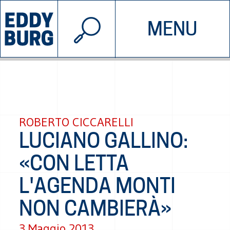
© 2026 EDDYBURG
MENU
INIZIATIVE
CHI SIAMO
SOSTIENICI
CONTATTACI
ROBERTO CICCARELLI
LUCIANO GALLINO:
«CON LETTA
L'AGENDA MONTI
NON CAMBIERÀ»
3 Maggio 2013