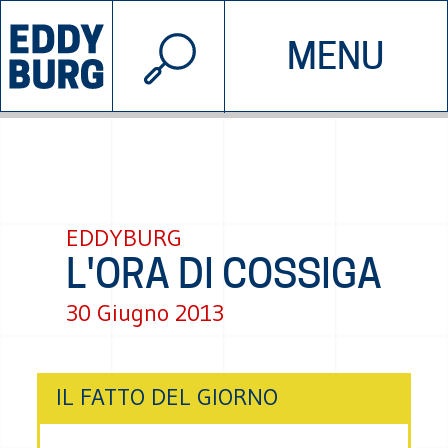
© 2026 EDDYBURG
MENU
INIZIATIVE
CHI SIAMO
SOSTIENICI
CONTATTACI
EDDYBURG
L'ORA DI COSSIGA
30 Giugno 2013
IL FATTO DEL GIORNO