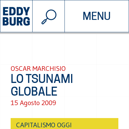
© 2026 EDDYBURG
MENU
INIZIATIVE
CHI SIAMO
SOSTIENICI
CONTATTACI
OSCAR MARCHISIO
LO TSUNAMI
GLOBALE
15 Agosto 2009
CAPITALISMO OGGI