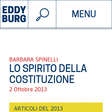
© 2026 EDDYBURG
MENU
INIZIATIVE
CHI SIAMO
SOSTIENICI
CONTATTACI
BARBARA SPINELLI
LO SPIRITO DELLA
COSTITUZIONE
2 Ottobre 2013
ARTICOLI DEL 2013