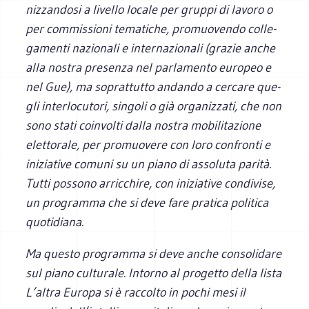
niz­zan­dosi a livello locale per gruppi di lavoro o
per com­mis­sioni tema­ti­che, pro­muo­vendo col­le­
ga­menti nazio­nali e inter­na­zio­nali (gra­zie anche
alla nostra pre­senza nel par­la­mento euro­peo e
nel Gue), ma soprat­tutto andando a cer­care que­
gli inter­lo­cu­tori, sin­goli o già orga­niz­zati, che non
sono stati coin­volti dalla nostra mobi­li­ta­zione
elet­to­rale, per pro­muo­vere con loro con­fronti e
ini­zia­tive comuni su un piano di asso­luta parità.
Tutti pos­sono arric­chire, con ini­zia­tive con­di­vise,
un pro­gramma che si deve fare pra­tica poli­tica
quotidiana.
Ma que­sto pro­gramma si deve anche con­so­li­dare
sul piano cul­tu­rale. Intorno al pro­getto della lista
L’altra Europa si è rac­colto in pochi mesi il