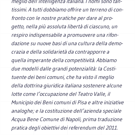
meglio dell’intelligenza ita­liana. I nomi sono tan­
tis­simi. A tutti dob­biamo offrire un ter­reno di con­
fronto con le nostre pra­ti­che per dare al pro­
getto, nella più asso­luta libertà di cia­scuno, un
respiro indi­spen­sa­bile a pro­muo­vere una rifon­
da­zione su nuove basi di una cul­tura della demo­
cra­zia e della soli­da­rietà da con­trap­porre a
quella impe­rante della com­pe­ti­ti­vità. Abbiamo
due modelli dalle grandi poten­zia­lità: la Costi­
tuente dei beni comuni, che ha visto il meglio
della dot­trina giu­ri­dica ita­liana soste­nere alcune
lotte come l’occupazione del Tea­tro Valle, il
Muni­ci­pio dei Beni comuni di Pisa e altre ini­zia­tive
ana­lo­ghe; e la costi­tu­zione dell’azienda spe­ciale
Acqua Bene Comune di Napoli, prima tra­du­zione
pra­tica degli obiet­tivi dei refe­ren­dum del 2011.