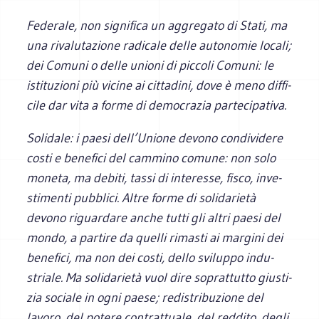
Fede­rale, non signi­fica un aggre­gato di Stati, ma
una riva­lu­ta­zione radi­cale delle auto­no­mie locali;
dei Comuni o delle unioni di pic­coli Comuni: le
isti­tu­zioni più vicine ai cit­ta­dini, dove è meno dif­fi­
cile dar vita a forme di demo­cra­zia partecipativa.
Soli­dale: i paesi dell’Unione devono con­di­vi­dere
costi e bene­fici del cam­mino comune: non solo
moneta, ma debiti, tassi di inte­resse, fisco, inve­
sti­menti pub­blici. Altre forme di soli­da­rietà
devono riguar­dare anche tutti gli altri paesi del
mondo, a par­tire da quelli rima­sti ai mar­gini dei
bene­fici, ma non dei costi, dello svi­luppo indu­
striale. Ma soli­da­rietà vuol dire soprat­tutto giu­sti­
zia sociale in ogni paese; redi­stri­bu­zione del
lavoro, del potere con­trat­tuale, del red­dito, degli