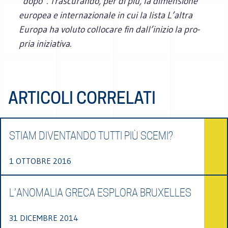
“dopo”. Tra­scu­rando, per di più, la dimen­sione
euro­pea e inter­na­zio­nale in cui la lista L’altra
Europa ha voluto col­lo­care fin dall’inizio la pro­
pria iniziativa.
ARTICOLI CORRELATI
STIAM DIVENTANDO TUTTI PIÙ SCEMI?
1 OTTOBRE 2016
L’ANOMALIA GRECA ESPLORA BRUXELLES
31 DICEMBRE 2014