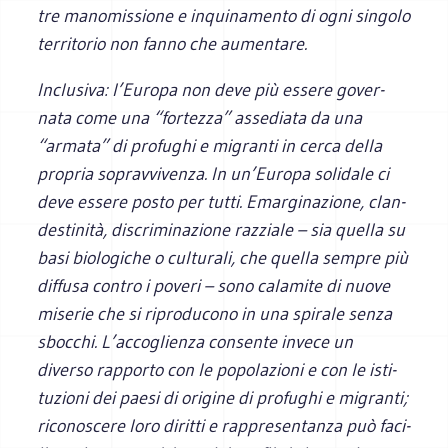
tre mano­mis­sione e inqui­na­mento di ogni sin­golo
ter­ri­to­rio non fanno che aumentare.
Inclu­siva: l’Europa non deve più essere gover­
nata come una “for­tezza” asse­diata da una
“armata” di pro­fu­ghi e migranti in cerca della
pro­pria soprav­vi­venza. In un’Europa soli­dale ci
deve essere posto per tutti. Emar­gi­na­zione, clan­
de­sti­nità, discri­mi­na­zione raz­ziale – sia quella su
basi bio­lo­gi­che o cul­tu­rali, che quella sem­pre più
dif­fusa con­tro i poveri – sono cala­mite di nuove
mise­rie che si ripro­du­cono in una spi­rale senza
sboc­chi. L’accoglienza con­sente invece un
diverso rap­porto con le popo­la­zioni e con le isti­
tu­zioni dei paesi di ori­gine di pro­fu­ghi e migranti;
rico­no­scere loro diritti e rap­pre­sen­tanza può faci­