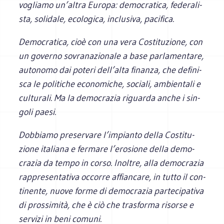
vogliamo un’altra Europa: demo­cra­tica, fede­ra­li­
sta, soli­dale, eco­lo­gica, inclu­siva, pacifica.
Demo­cra­tica, cioè con una vera Costi­tu­zione, con
un governo sovra­na­zio­nale a base par­la­men­tare,
auto­nomo dai poteri dell’alta finanza, che defi­ni­
sca le poli­ti­che eco­no­mi­che, sociali, ambien­tali e
cul­tu­rali. Ma la demo­cra­zia riguarda anche i sin­
goli paesi.
Dob­biamo pre­ser­vare l’impianto della Costi­tu­
zione ita­liana e fer­mare l’erosione della demo­
cra­zia da tempo in corso. Inol­tre, alla demo­cra­zia
rap­pre­sen­ta­tiva occorre affian­care, in tutto il con­
ti­nente, nuove forme di demo­cra­zia par­te­ci­pa­tiva
di pros­si­mità, che è ciò che tra­sforma risorse e
ser­vizi in beni comuni.