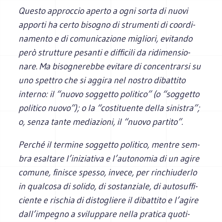
Que­sto approc­cio aperto a ogni sorta di nuovi
apporti ha certo biso­gno di stru­menti di coor­di­
na­mento e di comu­ni­ca­zione migliori, evi­tando
però strut­ture pesanti e dif­fi­cili da ridi­men­sio­
nare. Ma biso­gne­rebbe evi­tare di con­cen­trarsi su
uno spet­tro che si aggira nel nostro dibat­tito
interno: il “nuovo sog­getto poli­tico” (o “sog­getto
poli­tico nuovo”); o la “costi­tuente della sini­stra”;
o, senza tante media­zioni, il “nuovo partito”.
Per­ché il ter­mine sog­getto poli­tico, men­tre sem­
bra esal­tare l’iniziativa e l’autonomia di un agire
comune, fini­sce spesso, invece, per rin­chiu­derlo
in qual­cosa di solido, di sostan­ziale, di auto­suf­fi­
ciente e rischia di disto­gliere il dibat­tito e l’agire
dall’impegno a svi­lup­pare nella pra­tica quo­ti­