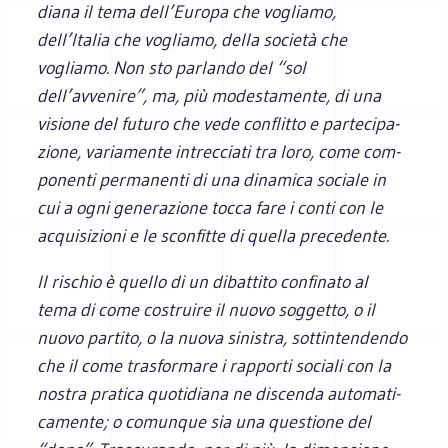
diana il tema dell’Europa che vogliamo,
dell’Italia che vogliamo, della società che
vogliamo. Non sto par­lando del “sol
dell’avvenire”, ma, più mode­sta­mente, di una
visione del futuro che vede con­flitto e par­te­ci­pa­
zione, varia­mente intrec­ciati tra loro, come com­
po­nenti per­ma­nenti di una dina­mica sociale in
cui a ogni gene­ra­zione tocca fare i conti con le
acqui­si­zioni e le scon­fitte di quella precedente.
Il rischio è quello di un dibat­tito con­fi­nato al
tema di come costruire il nuovo sog­getto, o il
nuovo par­tito, o la nuova sini­stra, sot­tin­ten­dendo
che il come tra­sfor­mare i rap­porti sociali con la
nostra pra­tica quo­ti­diana ne discenda auto­ma­ti­
ca­mente; o comun­que sia una que­stione del