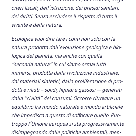
oneri fiscali, dell’istruzione, dei pre­sidi sani­tari,
dei diritti. Senza esclu­dere il rispetto di tutto il
vivente e della natura.
Eco­lo­gica vuol dire fare i conti non solo con la
natura pro­dotta dall’evoluzione geo­lo­gica e bio­
lo­gica del pia­neta, ma anche con quella
“seconda natura” in cui siamo ormai tutti
immersi, pro­dotta dalla rivo­lu­zione indu­striale,
dai mate­riali sin­te­tici, dalla pro­li­fe­ra­zione di pro­
dotti e rifiuti – solidi, liquidi e gas­sosi — gene­rati
dalla “civiltà” dei con­sumi. Occorre ritro­vare un
equi­li­brio fra mondo natu­rale e mondo arti­fi­ciale
che impe­di­sca a que­sto di sof­fo­care quello. Pur­
troppo l’Unione euro­pea si sta pro­gres­si­va­mente
disim­pe­gnando dalle poli­ti­che ambien­tali, men­