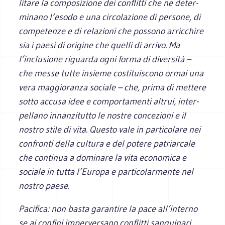
li­tare la com­po­si­zione dei con­flitti che ne deter­
mi­nano l’esodo e una cir­co­la­zione di per­sone, di
com­pe­tenze e di rela­zioni che pos­sono arric­chire
sia i paesi di ori­gine che quelli di arrivo. Ma
l’inclusione riguarda ogni forma di diver­sità –
che messe tutte insieme costi­tui­scono ormai una
vera mag­gio­ranza sociale – che, prima di met­tere
sotto accusa idee e com­por­ta­menti altrui, inter­
pel­lano innan­zi­tutto le nostre con­ce­zioni e il
nostro stile di vita. Que­sto vale in par­ti­co­lare nei
con­fronti della cul­tura e del potere patriar­cale
che con­ti­nua a domi­nare la vita eco­no­mica e
sociale in tutta l’Europa e par­ti­co­lar­mente nel
nostro paese.
Paci­fica: non basta garan­tire la pace all’interno
se ai con­fini imper­ver­sano con­flitti san­gui­nari.