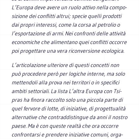
L’Europa deve avere un ruolo attivo nella com­po­
si­zione dei con­flitti altrui; spe­cie quelli pro­dotti
dai pro­pri inte­ressi, come la corsa al petro­lio o
l’esportazione di armi. Nei con­fronti delle atti­vità
eco­no­mi­che che ali­men­tano quei con­flitti occorre
poi pro­get­tare una vera ricon­ver­sione ecologica.
L’articolazione ulte­riore di que­sti con­cetti non
può pro­ce­dere però per logi­che interne, ma solo
met­ten­doli alla prova nei ter­ri­tori o in spe­ci­fici
ambiti set­to­riali. La lista L’altra Europa con Tsi­
pras ha finora rac­colto solo una pic­cola parte di
quel fer­vore di lotte, di ini­zia­tive, di pro­get­tua­lità
alter­na­tive che con­trad­di­stin­gue da anni il nostro
paese. Ma è con que­ste realtà che ora occorre
con­fron­tarsi e pren­dere ini­zia­tive comuni, orga­