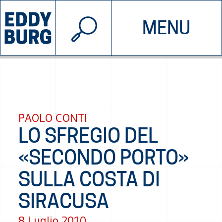
© 2026 EDDYBURG
MENU
INIZIATIVE
CHI SIAMO
SOSTIENICI
CONTATTACI
PAOLO CONTI
LO SFREGIO DEL
«SECONDO PORTO»
SULLA COSTA DI
SIRACUSA
8 Luglio 2010