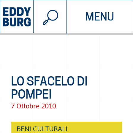
© 2026 EDDYBURG
MENU
INIZIATIVE
CHI SIAMO
SOSTIENICI
CONTATTACI
LO SFACELO DI
POMPEI
7 Ottobre 2010
BENI CULTURALI