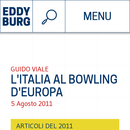
© 2026 EDDYBURG
MENU
INIZIATIVE
CHI SIAMO
SOSTIENICI
CONTATTACI
GUIDO VIALE
L'ITALIA AL BOWLING
D'EUROPA
5 Agosto 2011
ARTICOLI DEL 2011