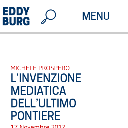
© 2026 EDDYBURG
MENU
INIZIATIVE
CHI SIAMO
SOSTIENICI
CONTATTACI
MICHELE PROSPERO
L’INVENZIONE
MEDIATICA
DELL’ULTIMO
PONTIERE
17 Novembre 2017