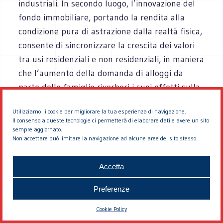
industriali. In secondo luogo, l’innovazione del
fondo immobiliare, portando la rendita alla
condizione pura di astrazione dalla realtà fisica,
consente di sincronizzare la crescita dei valori
tra usi residenziali e non residenziali, in maniera
che l’aumento della domanda di alloggi da
parte delle famiglie riverberi i suoi effetti sulla
generalità del mercato immobiliare,
Utilizziamo i cookie per migliorare la tua esperienza di navigazione.
valorizzando anche gli ex-patrimoni industriali.
Il consenso a queste tecnologie ci permetterà di elaborare dati e avere un sito
Infine, tutto il processo è aiutato
sempre aggiornato.
Non accettare può limitare la navigazione ad alcune aree del sito stesso.
dall’abbassamento dei tassi d'interesse
determinato dall'introduzione dell'euro. Anzi, il
Accetta
sostegno alla domanda immobiliare è uno dei
pochi vantaggi che l'Italia ha saputo trarre dal
Preferenze
capolavoro di Ciampi.
Cookie Policy
Tra l’inizio e la fine del circuito della