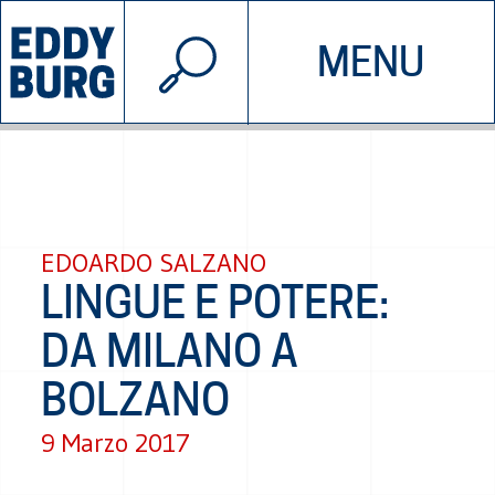
© 2026 EDDYBURG
MENU
INIZIATIVE
CHI SIAMO
SOSTIENICI
CONTATTACI
EDOARDO SALZANO
LINGUE E POTERE:
DA MILANO A
BOLZANO
9 Marzo 2017