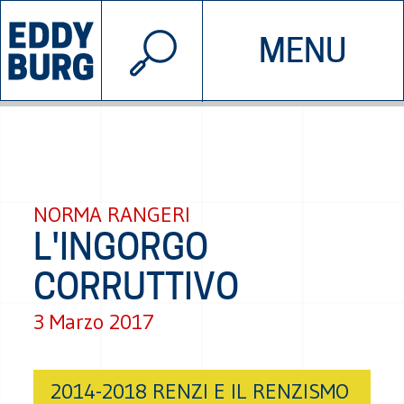
© 2026 EDDYBURG
MENU
INIZIATIVE
CHI SIAMO
SOSTIENICI
CONTATTACI
NORMA RANGERI
L'INGORGO
CORRUTTIVO
3 Marzo 2017
2014-2018 RENZI E IL RENZISMO