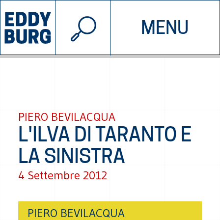
© 2026 EDDYBURG
MENU
INIZIATIVE
CHI SIAMO
SOSTIENICI
CONTATTACI
PIERO BEVILACQUA
L'ILVA DI TARANTO E
LA SINISTRA
4 Settembre 2012
PIERO BEVILACQUA