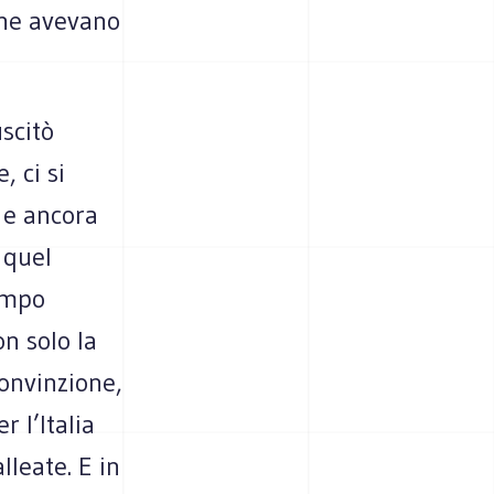
che avevano
scitò
, ci si
, e ancora
 quel
empo
n solo la
onvinzione,
r l’Italia
lleate. E in