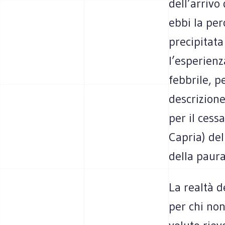
dell’arrivo
ebbi la per
precipitata
l’esperien
febbrile, p
descrizione
per il cess
Capria) de
della paura
La realtà 
per chi no