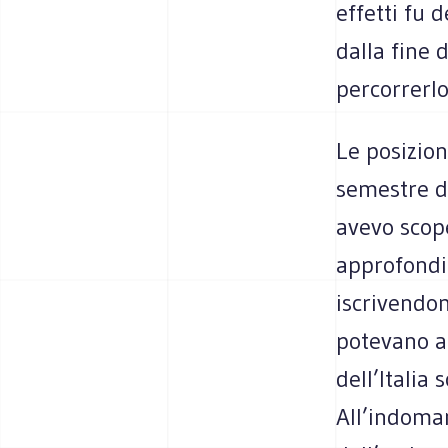
effetti fu 
dalla fine 
percorrerlo 
Le posizio
semestre d
avevo scope
approfondir
iscrivendom
potevano a
dell’Italia
All’indoman