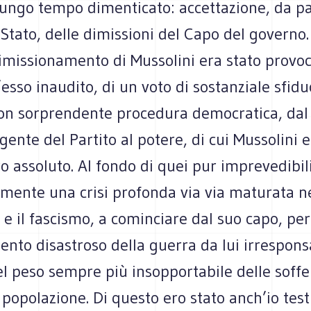
lungo tempo dimenticato: accettazione, da pa
Stato, delle dimissioni del Capo del governo.
dimissionamento di Mussolini era stato provoc
’esso inaudito, di un voto di sostanziale sfidu
con sorprendente procedura democratica, da
gente del Partito al potere, di cui Mussolini
ro assoluto. Al fondo di quei pur imprevedibili
lmente una crisi profonda via via maturata n
e e il fascismo, a cominciare dal suo capo, per
ento disastroso della guerra da lui irrespon
el peso sempre più insopportabile delle soff
la popolazione. Di questo ero stato anch’io te