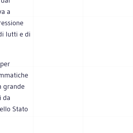
 dal
va a
pressione
 lutti e di
 per
rammatiche
un grande
i da
ello Stato