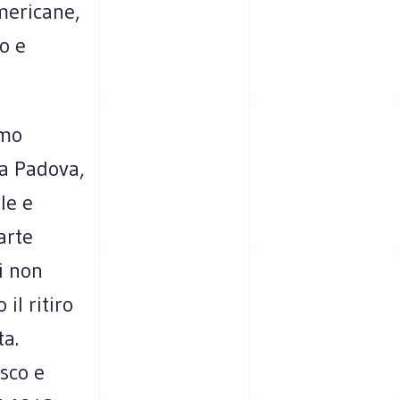
americane,
lo e
imo
 a Padova,
le e
arte
i non
il ritiro
ta.
esco e