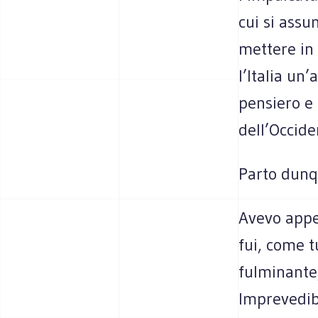
cui si assu
mettere in 
l’Italia un
pensiero e 
dell’Occide
Parto dunq
Avevo appe
fui, come tu
fulminante,
Imprevedibi