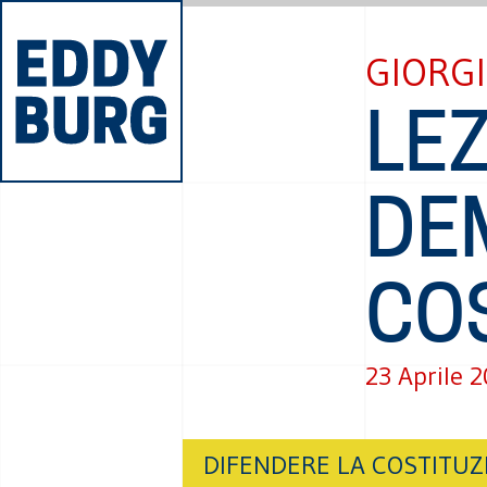
GIORG
LE
DE
CO
23 Aprile 
DIFENDERE LA COSTITUZ