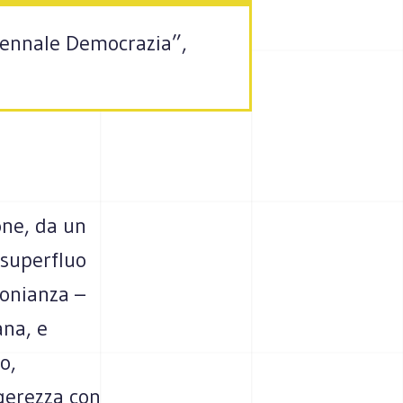
“Biennale Democrazia”,
one, da un
 superfluo
monianza –
ana, e
o,
ggerezza con