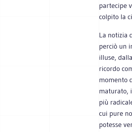
partecipe 
colpito la c
La notizia 
perciò un i
illuse, dal
ricordo com
momento di
maturato, i
più radical
cui pure no
potesse ven