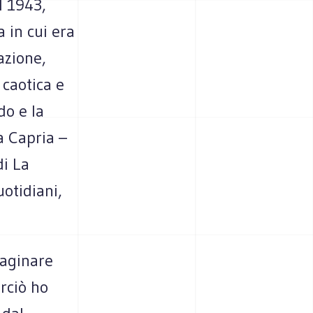
l 1943,
 in cui era
azione,
 caotica e
do e la
a Capria –
di La
otidiani,
maginare
rciò ho