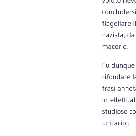
voluto riev
concludersi
flagellare 
nazista, da
macerie.
Fu dunque 
rifondare l
frasi annot
intellettua
studioso co
unitario :