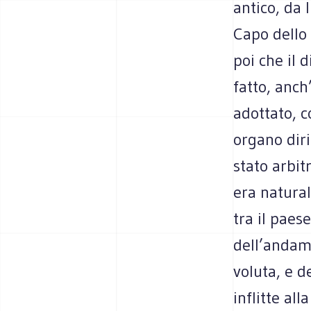
antico, da 
Capo dello 
poi che il 
fatto, anch
adottato, 
organo diri
stato arbit
era natura
tra il paes
dell’andam
voluta, e d
inflitte al