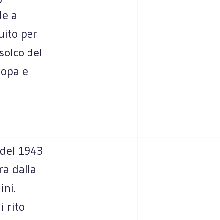
de a
uito per
solco del
ropa e
 del 1943
ra dalla
ini.
 rito