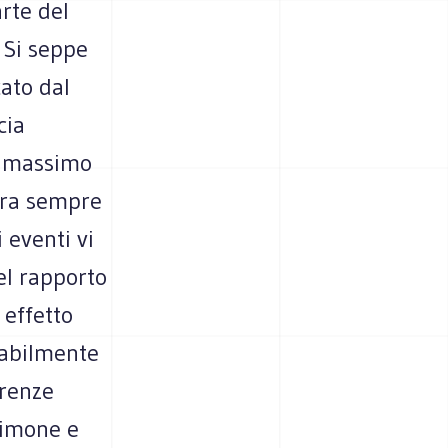
rte del
 Si seppe
ato dal
cia
l massimo
 era sempre
 eventi vi
el rapporto
 effetto
sabilmente
erenze
stimone e