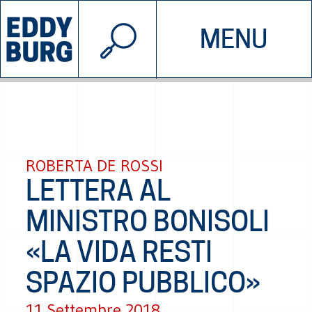
© 2026 EDDYBURG
MENU
INIZIATIVE
CHI SIAMO
SOSTIENICI
CONTATTACI
ROBERTA DE ROSSI
LETTERA AL
MINISTRO BONISOLI
«LA VIDA RESTI
SPAZIO PUBBLICO»
11 Settembre 2018