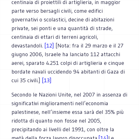
centinaia di proiettili di artiglieria, in maggior
parte verso bersagli civili, come edifici
governativi o scolastici, decine di abitazioni
private, sei ponti e una quantità di strade,
centinaia di ettari di terreni agricoli,
devastandoli.
[12]
[Nota: fra il 29 marzo e il 27
giugno 2006, Israele ha lanciato 112 attacchi
aerei, sparato 4.251 colpi di artiglieria e cinque
bordate navali uccidendo 94 abitanti di Gaza di
cui 35 civili.]
[13]
Secondo le Nazioni Unite, nel 2007 in assenza di
significativi miglioramenti nell’economia
palestinese, nell’insieme essa sarà del 35% più
ridotta di quanto non fosse nel 2005,
precipitando ai livelli del 1991, con oltre la
metà della forza lavoro disoccupata.
[14]
Le