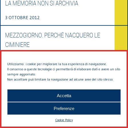
LA MEMORIA NON SI ARCHIVIA
3 OTTOBRE 2012
MEZZOGIORNO. PERCHÉ NACQUERO LE
CIMINIERE
28 SETTEMBRE 2012
Utilizziamo i cookie per migliorare la tua esperienza di navigazione.
L’AMORE PERDUTO PER L’EUROPA
Il consenso a queste tecnologie ci permetterà di elaborare dati e avere un sito
sempre aggiornato.
Non accettare può limitare la navigazione ad alcune aree del sito stesso.
26 SETTEMBRE 2012
Accetta
EUROPA. QUALE DEMOCRAZIA?
Preferenze
20 SETTEMBRE 2012
Cookie Policy