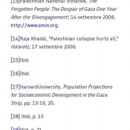
[13]
Palestinian National Initiative,
The
Forgotten People: The Despair of Gaza One Year
After the 'Disengagement'
, 14 settembre 2006.
http://www.amin.org
.
[14]
Raja Khalidi, "Palestinian collapse hurts all,"
Ha'aretz
, 17 settembre 2006.
[15]
Ibid.
[16]
Ibid.
[17]
HarvardUniversity,
Population Projections
for Socioeconomic Development in the Gaza
Strip
, pp. 13-16, 20.
[18]
Ibid, p. 13
[19]
Ibid, p. 21.