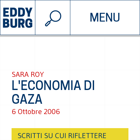
© 2026 EDDYBURG
MENU
INIZIATIVE
CHI SIAMO
SOSTIENICI
CONTATTACI
SARA ROY
L'ECONOMIA DI
GAZA
6 Ottobre 2006
SCRITTI SU CUI RIFLETTERE