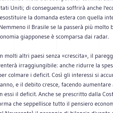
tati Uniti; di conseguenza soffrirà anche l'e
esostituire la domanda estera con quella int
. Nemmeno il Brasile se la passerà più molto 
conomia giapponese è scomparsa dai radar.
 in molti altri paesi senza «crescita», il paregg
venterà irraggiungibile: anche ridurre la spe
er colmare i deficit. Così gli interessi si acc
anno, e il debito cresce, facendo aumentare 
on essi il deficit. Anche se prescritto dalla Cos
orma che seppellisce tutto il pensiero econo