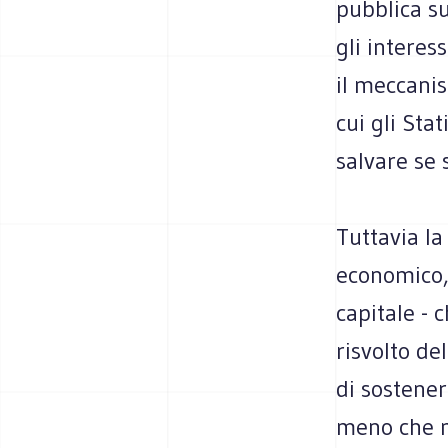
pubblica su
gli interes
il meccanis
cui gli Sta
salvare se 
Tuttavia la
economico, 
capitale - 
risvolto de
di sostener
meno che ma