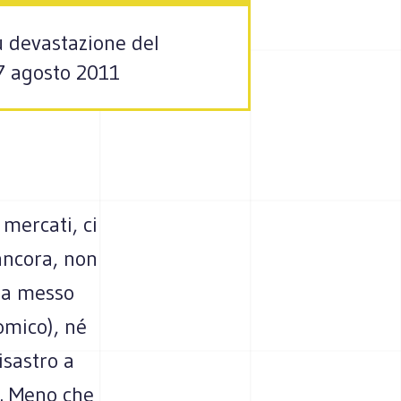
iù devastazione del
 17 agosto 2011
 mercati, ci
ancora, non
 ha messo
omico), né
isastro a
. Meno che