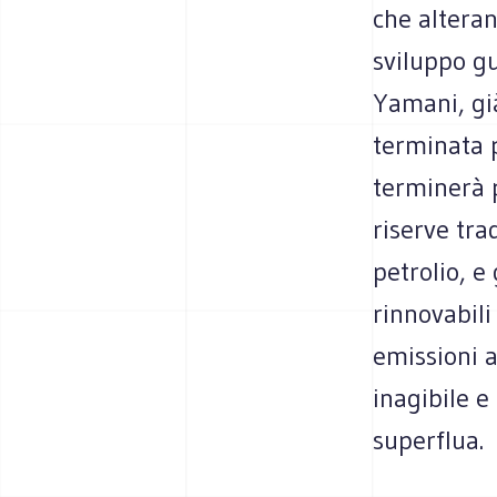
che altera
sviluppo gu
Yamani, già
terminata 
terminerà p
riserve trad
petrolio, e 
rinnovabili
emissioni a
inagibile e
superflua.