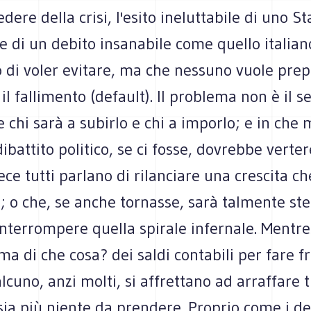
edere della crisi, l'esito ineluttabile di uno S
le di un debito insanabile come quello italian
o di voler evitare, ma che nessuno vuole prep
 il fallimento (default). Il problema non è il s
e chi sarà a subirlo e chi a imporlo; e in che
 dibattito politico, se ci fosse, dovrebbe verte
ece tutti parlano di rilanciare una crescita c
; o che, se anche tornasse, sarà talmente st
nterrompere quella spirale infernale. Mentre 
(ma di che cosa? dei saldi contabili per fare f
lcuno, anzi molti, si affrettano ad arraffare 
sia più niente da prendere. Proprio come i de