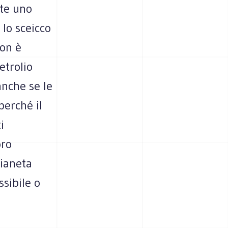
nte uno
 lo sceicco
non è
etrolio
anche se le
 perché il
i
oro
pianeta
ssibile o