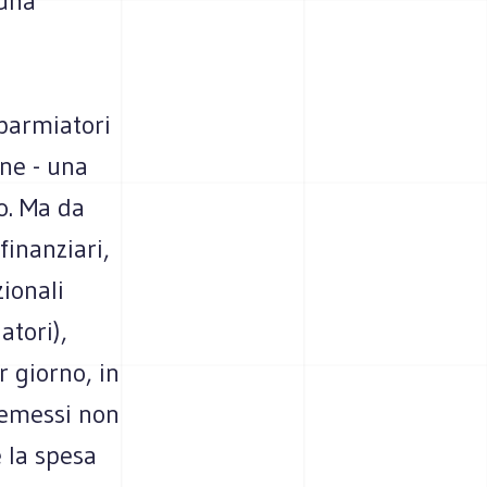
 una
sparmiatori
one - una
o. Ma da
finanziari,
zionali
atori),
r giorno, in
a emessi non
 la spesa