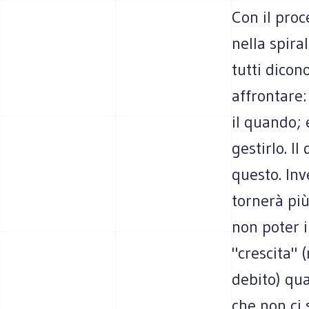
Con il proc
nella spira
tutti dicon
affrontare:
il quando; 
gestirlo. Il
questo. Inv
tornerà più
non poter i
"crescita" 
debito) qua
che non ci 