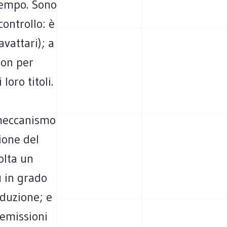
 tempo. Sono
controllo: è
avattari); a
non per
loro titoli.
n meccanismo
ione del
olta un
ù in grado
oduzione; e
 emissioni