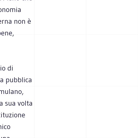
conomia
erna non è
bene,
io di
sa pubblica
umulano,
a sua volta
tituzione
mico