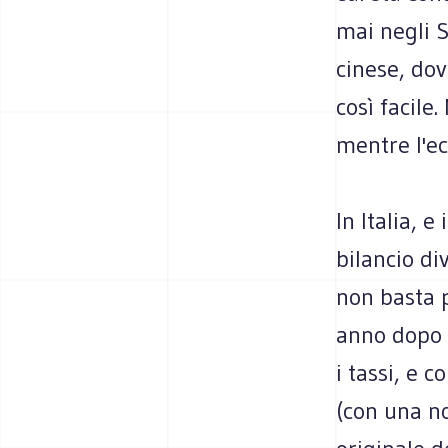
mai negli S
cinese, dov
così facile
mentre l'e
In Italia, e
bilancio di
non basta p
anno dopo 
i tassi, e c
(con una n