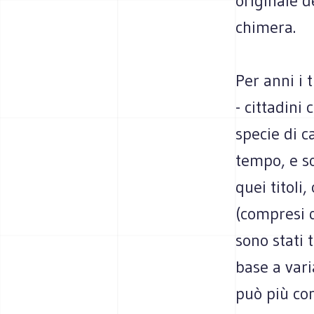
originale d
chimera.
Per anni i 
- cittadini
specie di c
tempo, e so
quei titoli
(compresi q
sono stati 
base a vari
può più con