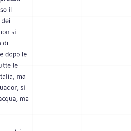
so il
 dei
non si
 di
 e dopo le
utte le
Italia, ma
uador, si
l'acqua, ma