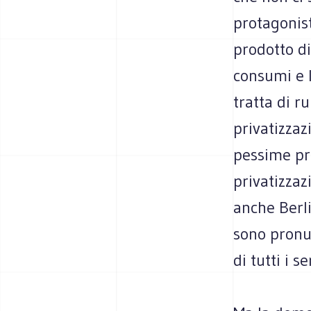
protagonist
prodotto di
consumi e 
tratta di r
privatizzaz
pessime prov
privatizzaz
anche Berl
sono pronun
di tutti i s