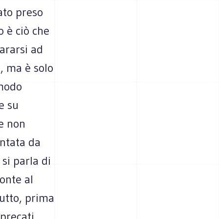
tato preso
o è ciò che
ararsi ad
e, ma è solo
 modo
re su
he non
entata da
si parla di
ronte al
tutto, prima
precati