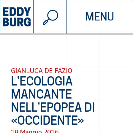
© 2026 EDDYBURG
MENU
INIZIATIVE
CHI SIAMO
SOSTIENICI
CONTATTACI
GIANLUCA DE FAZIO
L’ECOLOGIA
MANCANTE
NELL’EPOPEA DI
«OCCIDENTE»
18 Maggio 2016