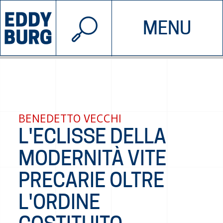
© 2026 EDDYBURG
MENU
INIZIATIVE
CHI SIAMO
SOSTIENICI
CONTATTACI
BENEDETTO VECCHI
L'ECLISSE DELLA
MODERNITÀ VITE
PRECARIE OLTRE
L'ORDINE