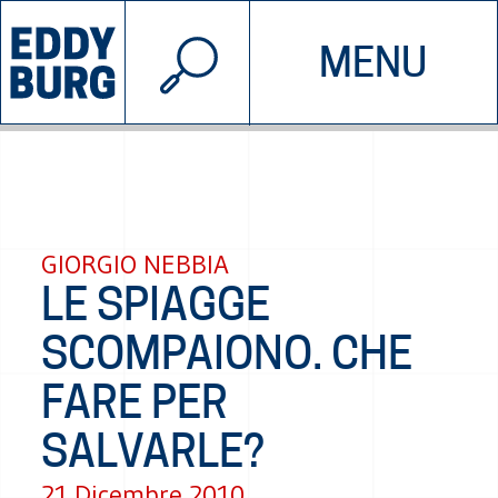
© 2026 EDDYBURG
MENU
INIZIATIVE
CHI SIAMO
SOSTIENICI
CONTATTACI
GIORGIO NEBBIA
LE SPIAGGE
SCOMPAIONO. CHE
FARE PER
SALVARLE?
21 Dicembre 2010