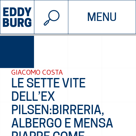
© 2026 EDDYBURG
MENU
INIZIATIVE
CHI SIAMO
SOSTIENICI
CONTATTACI
GIACOMO COSTA
LE SETTE VITE
DELL’EX
PILSEN:BIRRERIA,
ALBERGO E MENSA