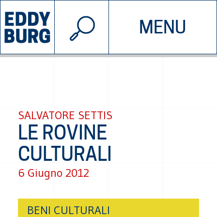
© 2026 EDDYBURG
MENU
INIZIATIVE
CHI SIAMO
SOSTIENICI
CONTATTACI
SALVATORE SETTIS
LE ROVINE
CULTURALI
6 Giugno 2012
BENI CULTURALI