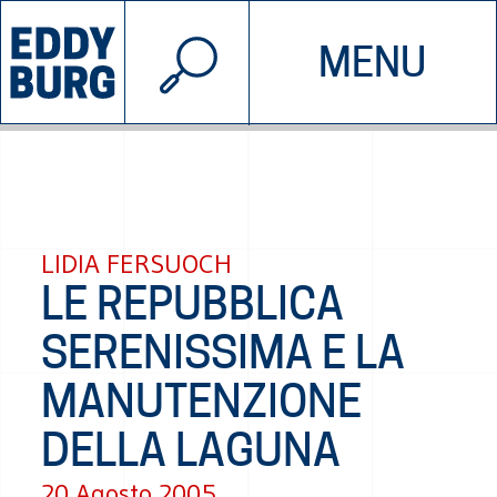
© 2026 EDDYBURG
MENU
INIZIATIVE
CHI SIAMO
SOSTIENICI
CONTATTACI
LIDIA FERSUOCH
LE REPUBBLICA
SERENISSIMA E LA
MANUTENZIONE
DELLA LAGUNA
20 Agosto 2005