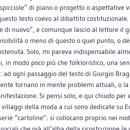
spicciole” di piano o progetto o aspettative v
esto testo coevo al dibattito costituzionale
e di nuovo”, e comunque lascio al lettore il g
visibilità o meno di questo o quel punto, o del
ostenuta. Solo, mi pareva indispensabile alm
i, in modo poco più che folkloristico, una se
 ad ogni passaggio del testo di Giorgio Brag
ente tornano in mente problemi attuali, o la 
ifestazione. Si pensi solo, e qui chiudo per 
i villaggi della moda a cui sono dedicate su 
erie “cartoline”: si collocano proprio nei nod
sociali che già all’alba della ricostruzione (e