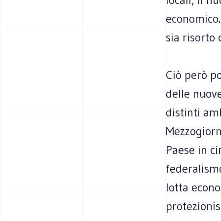
economico.
sia risorto
Ciò però po
delle nuove
distinti amb
Mezzogiorno
Paese in c
federalismo
lotta econo
protezionis