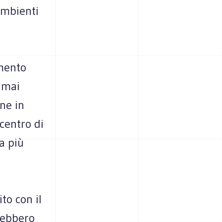
ambienti
mento
à mai
one in
centro di
a più
to con il
rebbero