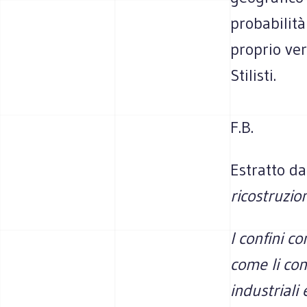
probabilit
proprio ver
Stilisti.
F.B.
Estratto d
ricostruzio
I confini c
come li con
industriali