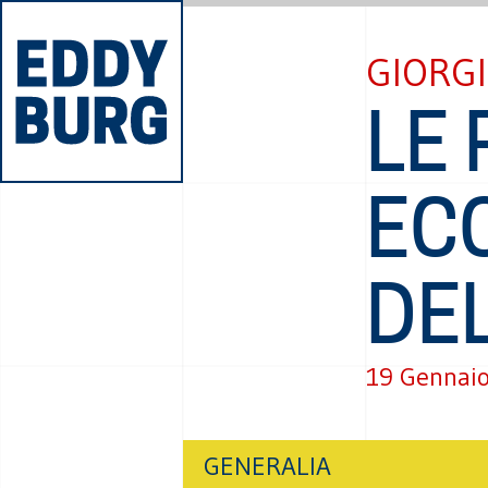
GIORG
LE 
EC
DEL
19 Gennai
GENERALIA