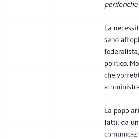
periferiche 
La necessi
seno all’op
federalist
politico. M
che vorreb
amministrat
La popolar
fatti: da u
comunicazio