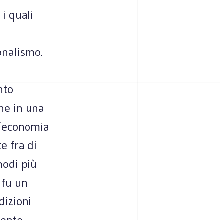
 i quali
onalismo.
nto
che in una
un’economia
e fra di
modi più
 fu un
dizioni
mente