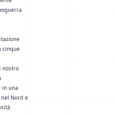
poguerra
itazione
a cinque
l nostro
n
e in una
 nel Nord e
nità