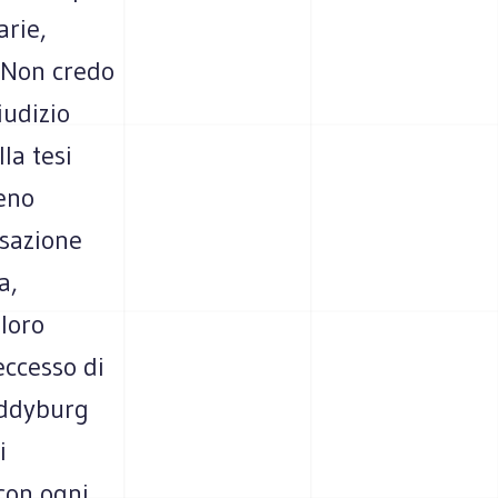
arie,
. Non credo
iudizio
la tesi
eno
nsazione
a,
loro
eccesso di
Eddyburg
i
 con ogni