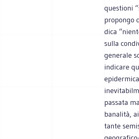
questioni “
propongo qu
dica “nient
sulla condi
generale s
indicare qu
epidermica:
inevitabilm
passata man
banalità, a
tante semis
geografico-