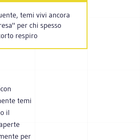
tuente, temi vivi ancora
presa" per chi spesso
orto respiro
(con
mente temi
o il
 aperte
amente per