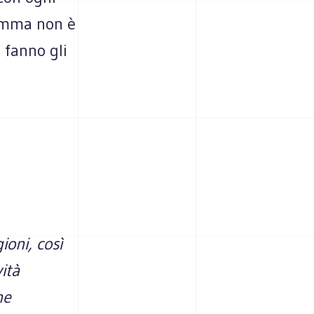
somma non è
 fanno gli
gioni, così
ità
ne