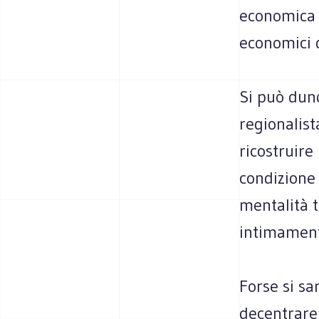
economica 
economici d
Si può dun
regionalist
ricostruire
condizione 
mentalità t
intimament
Forse si sa
decentrare