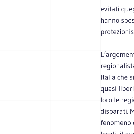
evitati que
hanno spes
protezionis
L’argoment
regionalist
Italia che 
quasi liber
loro le reg
disparati. 
fenomeno e
locali, il 