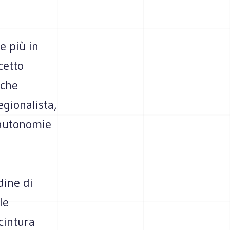
e più in
cetto
nche
egionalista,
 autonomie
dine di
le
 cintura